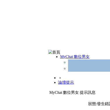
MyChat 數位男女
»
論壇提示
MyChat 數位男女 提示訊息
狀態:發生錯誤