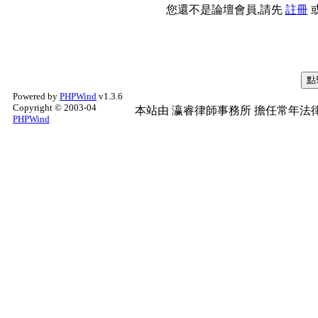
您還不是論壇會員,請先
註冊
Powered by
PHPWind
v1.3.6
Copyright © 2003-04
本站由
瀛睿律師事務所
擔任常年法律
PHPWind