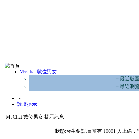
MyChat 數位男女
－最近版
－最近瀏
»
論壇提示
MyChat 數位男女 提示訊息
狀態:發生錯誤,目前有 10001 人上線