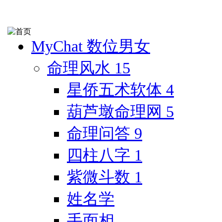
MyChat 数位男女
命理风水
15
星侨五术软体
4
葫芦墩命理网
5
命理问答
9
四柱八字
1
紫微斗数
1
姓名学
手面相