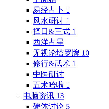
易经占卜
1
风水研讨
1
择日&三式
1
西洋占星
无视论塔罗牌
10
修行&武术
1
中医研讨
五术哈啦
1
电脑资讯
13
硬体讨论
5