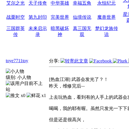
天
艾尔之光
天子传奇
中华英雄
幸福五角
永恒纪元
星
战栗时空
第九封印
完美世界
仙境传说
魔兽世界
三国群英
未来启示
暗黑破坏
真三国无
梦幻龙族传
传
录
神
双
说
toye7711toy
分享:
级别:
小人物
[热血江湖] 武器会发光了？！
昨天，维修完后‧‧‧
x0
x1
上去玩热血，看到有的人手上的武器会
喝喝，我的耶有喔。虽然只发光一下下
但是还是很高兴，