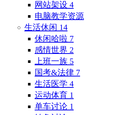
网站架设
4
电脑教学资源
生活休闲
14
休闲哈啦
7
感情世界
2
上班一族
5
国考&法律
7
生活医学
4
运动体育
1
单车讨论
1