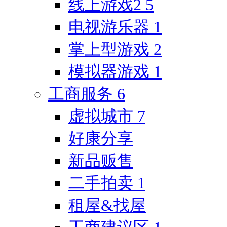
线上游戏2
5
电视游乐器
1
掌上型游戏
2
模拟器游戏
1
工商服务
6
虚拟城市
7
好康分享
新品贩售
二手拍卖
1
租屋&找屋