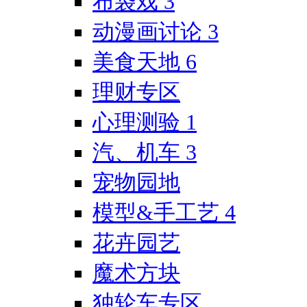
布袋戏
3
动漫画讨论
3
美食天地
6
理财专区
心理测验
1
汽、机车
3
宠物园地
模型&手工艺
4
花卉园艺
魔术方块
独轮车专区