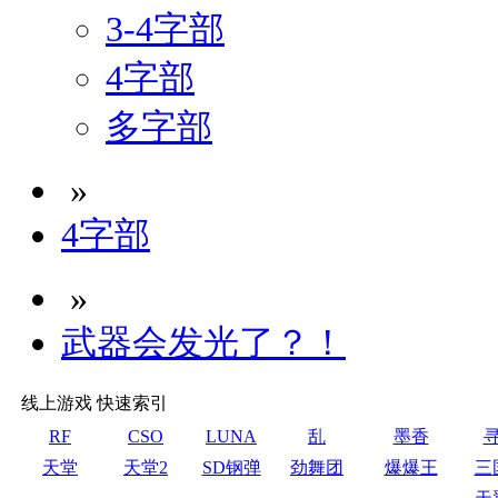
3-4字部
4字部
多字部
»
4字部
»
武器会发光了？！
线上游戏 快速索引
RF
CSO
LUNA
乱
墨香
天堂
天堂2
SD钢弹
劲舞团
爆爆王
三