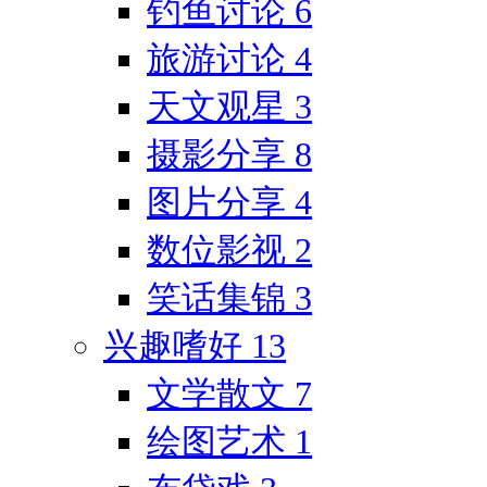
钓鱼讨论
6
旅游讨论
4
天文观星
3
摄影分享
8
图片分享
4
数位影视
2
笑话集锦
3
兴趣嗜好
13
文学散文
7
绘图艺术
1