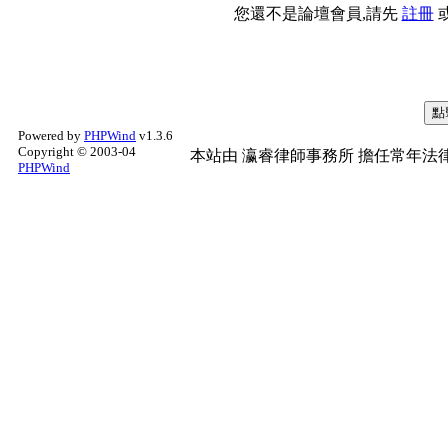
您還不是論壇會員,請先
註冊
Powered by
PHPWind
v1.3.6
Copyright © 2003-04
本站由
瀛睿律師事務所
擔任常年法律
PHPWind