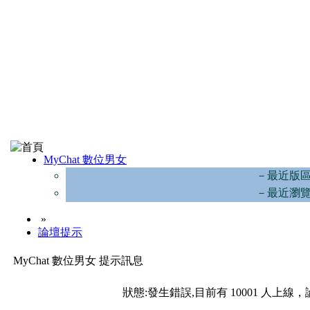
MyChat 數位男女
－最近版
－最近瀏
»
論壇提示
MyChat 數位男女 提示訊息
狀態:發生錯誤,目前有 10001 人上線