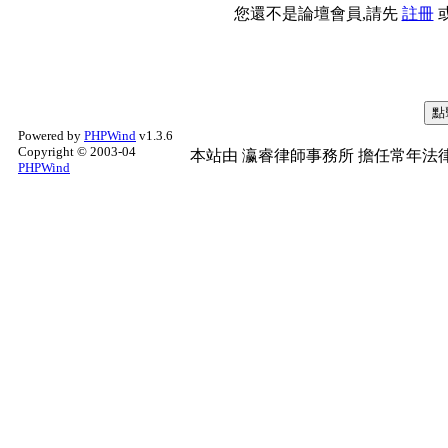
您還不是論壇會員,請先
註冊
Powered by
PHPWind
v1.3.6
Copyright © 2003-04
本站由
瀛睿律師事務所
擔任常年法律
PHPWind