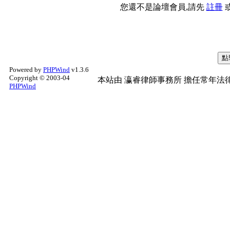
您還不是論壇會員,請先
註冊
Powered by
PHPWind
v1.3.6
Copyright © 2003-04
本站由
瀛睿律師事務所
擔任常年法律
PHPWind