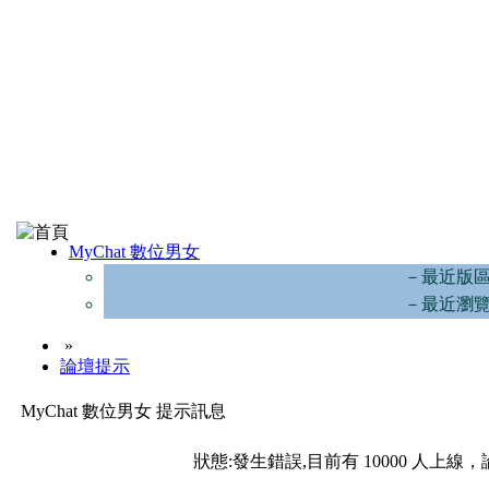
MyChat 數位男女
－最近版
－最近瀏
»
論壇提示
MyChat 數位男女 提示訊息
狀態:發生錯誤,目前有 10000 人上線