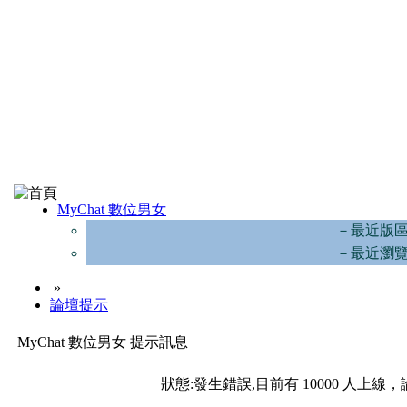
MyChat 數位男女
－最近版
－最近瀏
»
論壇提示
MyChat 數位男女 提示訊息
狀態:發生錯誤,目前有 10000 人上線