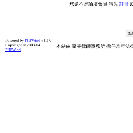
您還不是論壇會員,請先
註冊
Powered by
PHPWind
v1.3.6
Copyright © 2003-04
本站由
瀛睿律師事務所
擔任常年法律
PHPWind