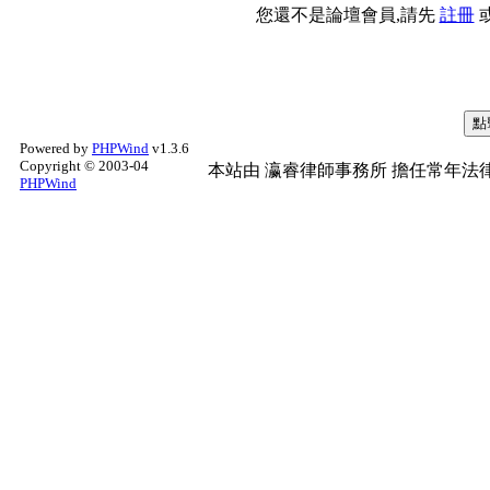
您還不是論壇會員,請先
註冊
Powered by
PHPWind
v1.3.6
Copyright © 2003-04
本站由
瀛睿律師事務所
擔任常年法律
PHPWind