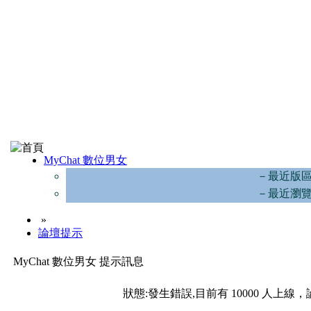
MyChat 數位男女
－最近版
－最近瀏
»
論壇提示
MyChat 數位男女 提示訊息
狀態:發生錯誤,目前有 10000 人上線