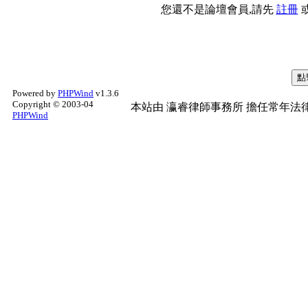
您還不是論壇會員,請先
註冊
Powered by
PHPWind
v1.3.6
Copyright © 2003-04
本站由
瀛睿律師事務所
擔任常年法律
PHPWind