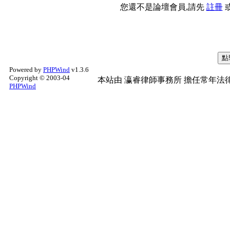
您還不是論壇會員,請先
註冊
Powered by
PHPWind
v1.3.6
Copyright © 2003-04
本站由
瀛睿律師事務所
擔任常年法律
PHPWind