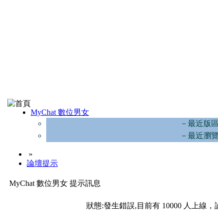
MyChat 數位男女
－最近版
－最近瀏
»
論壇提示
MyChat 數位男女 提示訊息
狀態:發生錯誤,目前有 10000 人上線