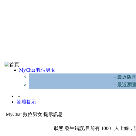
MyChat 數位男女
－最近版
－最近瀏
»
論壇提示
MyChat 數位男女 提示訊息
狀態:發生錯誤,目前有 10001 人上線