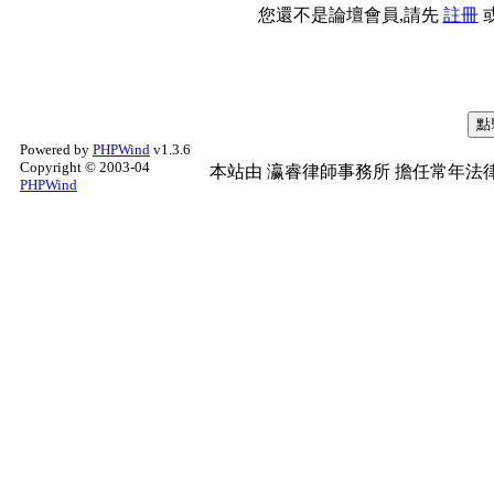
您還不是論壇會員,請先
註冊
Powered by
PHPWind
v1.3.6
Copyright © 2003-04
本站由
瀛睿律師事務所
擔任常年法律
PHPWind