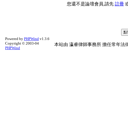
您還不是論壇會員,請先
註冊
Powered by
PHPWind
v1.3.6
Copyright © 2003-04
本站由
瀛睿律師事務所
擔任常年法律
PHPWind