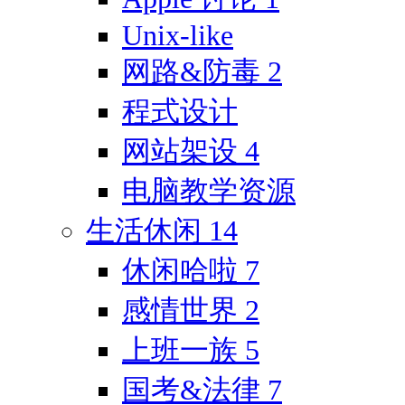
Unix-like
网路&防毒
2
程式设计
网站架设
4
电脑教学资源
生活休闲
14
休闲哈啦
7
感情世界
2
上班一族
5
国考&法律
7