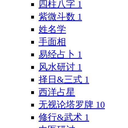
四柱八字
1
紫微斗数
1
姓名学
手面相
易经占卜
1
风水研讨
1
择日&三式
1
西洋占星
无视论塔罗牌
10
修行&武术
1