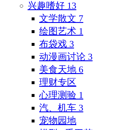
兴趣嗜好
13
文学散文
7
绘图艺术
1
布袋戏
3
动漫画讨论
3
美食天地
6
理财专区
心理测验
1
汽、机车
3
宠物园地