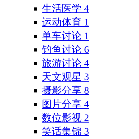
生活医学
4
运动体育
1
单车讨论
1
钓鱼讨论
6
旅游讨论
4
天文观星
3
摄影分享
8
图片分享
4
数位影视
2
笑话集锦
3