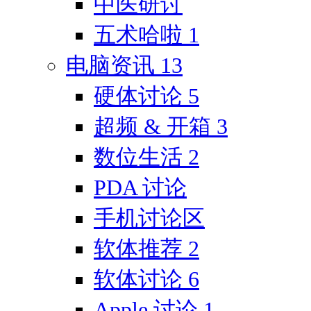
中医研讨
五术哈啦
1
电脑资讯
13
硬体讨论
5
超频 & 开箱
3
数位生活
2
PDA 讨论
手机讨论区
软体推荐
2
软体讨论
6
Apple 讨论
1