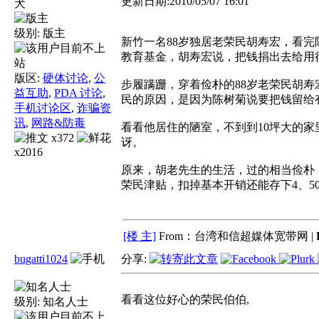
更新日期:2010/05/07 16:01
犬
级别:
版主
新竹一名88岁独居老荣民胡寿宏，看完
教育基金，胡寿宏说，把钱捐出去给用
版区:
硬体讨论
,
公
步履蹒跚，穿着俭朴的88岁老荣民胡寿
益互助
,
PDA 讨论
,
民的原因，是因为陈树菊说要把钱留给
手机讨论区
,
诈骗资
讯
,
网路&防毒
看看他居住的陋室，不到到10坪大的
x372
讶。
x2016
原来，胡老先生的生活，过的相当俭朴，
荣民津贴，扣掉基本开销还能存下4、5
[楼 主]
From：台湾和信超媒体宽带网 |
bugatti1024
分享:
看看这位好心的荣民伯伯,
级别:
知名人士