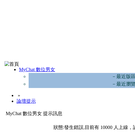
MyChat 數位男女
－最近版
－最近瀏
»
論壇提示
MyChat 數位男女 提示訊息
狀態:發生錯誤,目前有 10000 人上線