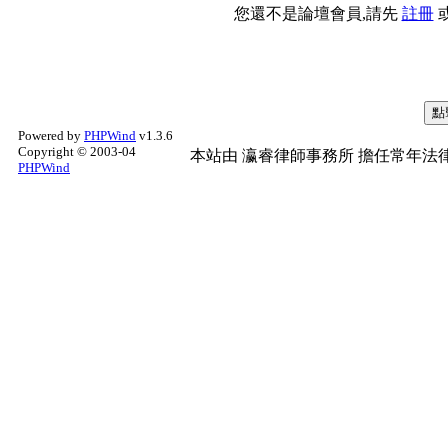
您還不是論壇會員,請先
註冊
Powered by
PHPWind
v1.3.6
Copyright © 2003-04
本站由
瀛睿律師事務所
擔任常年法律
PHPWind