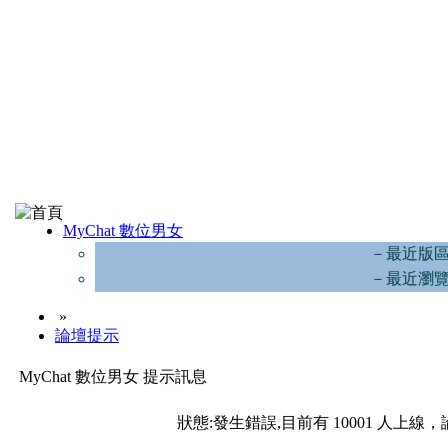
MyChat 數位男女
－最近版
－最近瀏
»
論壇提示
MyChat 數位男女 提示訊息
狀態:發生錯誤,目前有 10001 人上線