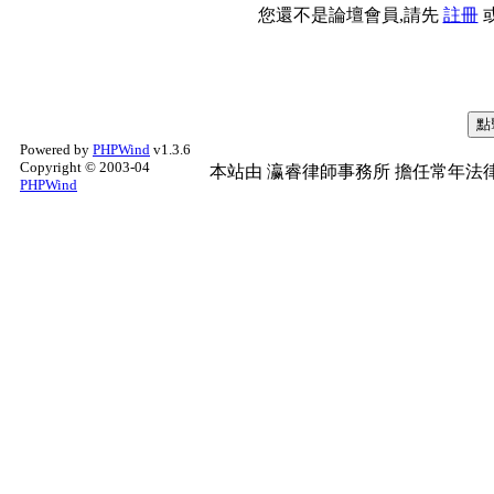
您還不是論壇會員,請先
註冊
Powered by
PHPWind
v1.3.6
Copyright © 2003-04
本站由
瀛睿律師事務所
擔任常年法律
PHPWind