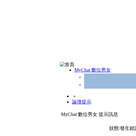
MyChat 數位男女
»
論壇提示
MyChat 數位男女 提示訊息
狀態:發生錯誤