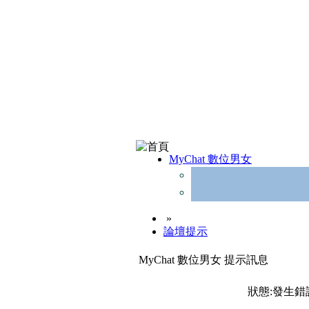
MyChat 數位男女
»
論壇提示
MyChat 數位男女 提示訊息
狀態:發生錯誤