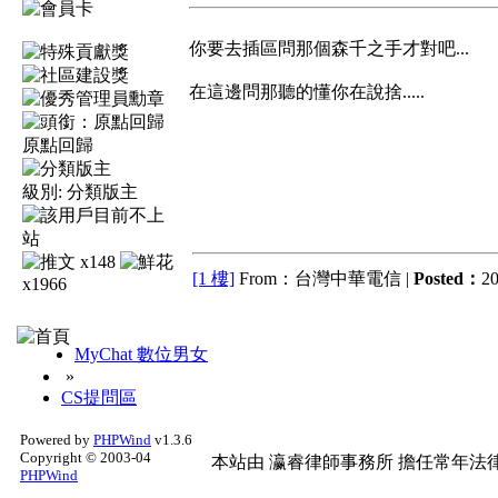
你要去插區問那個森千之手才對吧...
在這邊問那聽的懂你在說捨.....
原點回歸
級別:
分類版主
x148
[1 樓]
From：台灣中華電信 |
Posted：
20
x1966
MyChat 數位男女
»
CS提問區
Powered by
PHPWind
v1.3.6
Copyright © 2003-04
本站由
瀛睿律師事務所
擔任常年法律
PHPWind