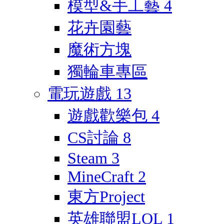
模型&手工藝
4
花卉園藝
魔術方塊
獨輪車專區
電玩遊戲
13
遊戲歡樂包
4
CS討論
8
Steam
3
MineCraft
2
東方Project
英雄聯盟LOL
1