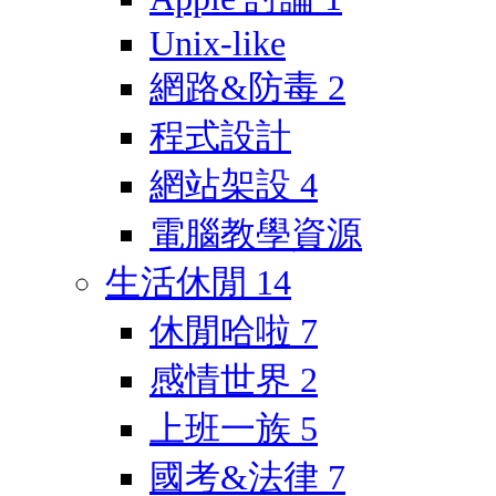
Unix-like
網路&防毒
2
程式設計
網站架設
4
電腦教學資源
生活休閒
14
休閒哈啦
7
感情世界
2
上班一族
5
國考&法律
7