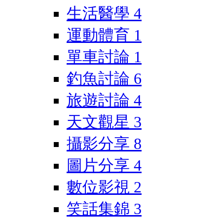
生活醫學
4
運動體育
1
單車討論
1
釣魚討論
6
旅遊討論
4
天文觀星
3
攝影分享
8
圖片分享
4
數位影視
2
笑話集錦
3