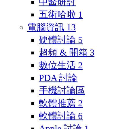
中醫研討
五術哈啦
1
電腦資訊
13
硬體討論
5
超頻 & 開箱
3
數位生活
2
PDA 討論
手機討論區
軟體推薦
2
軟體討論
6
Apple 討論
1