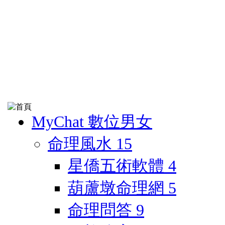
MyChat 數位男女
命理風水
15
星僑五術軟體
4
葫蘆墩命理網
5
命理問答
9