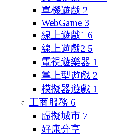
單機遊戲
2
WebGame
3
線上遊戲1
6
線上遊戲2
5
電視遊樂器
1
掌上型遊戲
2
模擬器遊戲
1
工商服務
6
虛擬城市
7
好康分享