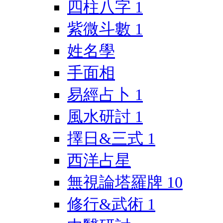
四柱八字
1
紫微斗數
1
姓名學
手面相
易經占卜
1
風水研討
1
擇日&三式
1
西洋占星
無視論塔羅牌
10
修行&武術
1