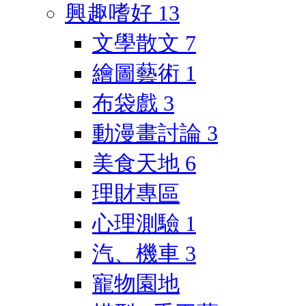
興趣嗜好
13
文學散文
7
繪圖藝術
1
布袋戲
3
動漫畫討論
3
美食天地
6
理財專區
心理測驗
1
汽、機車
3
寵物園地