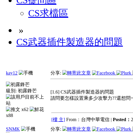
CS提問區
CS求檔區
»
CS武器插件製造器的問題
kay12
分享:
級別:
初露鋒芒
[1.6] CS武器插件製造器的問題
請問要怎樣設置乘多少攻擊力??還想問
x62
x88
[樓 主]
From：台灣中華電信 |
Posted：
2
SNMK
分享: