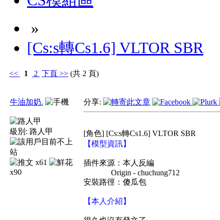
CS模組區
»
[Cs:s轉Cs1.6] VLTOR SBR
<<
1
2
下頁
>>
(共 2 頁)
牛油加奶.
分享:
級別:
路人甲
[角色] [Cs:s轉Cs1.6] VLTOR SBR
【
模型
資訊】
x61
插件來源：本人反編
x90
Origin - chuchung712
安裝路徑：傻瓜包
【本人
介紹】