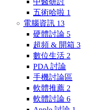
中醫研討
五術哈啦
1
電腦資訊
13
硬體討論
5
超頻 & 開箱
3
數位生活
2
PDA 討論
手機討論區
軟體推薦
2
軟體討論
6
Apple 討論
1