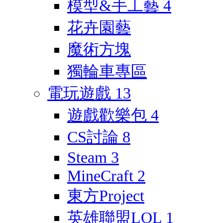
模型&手工藝
4
花卉園藝
魔術方塊
獨輪車專區
電玩遊戲
13
遊戲歡樂包
4
CS討論
8
Steam
3
MineCraft
2
東方Project
英雄聯盟LOL
1