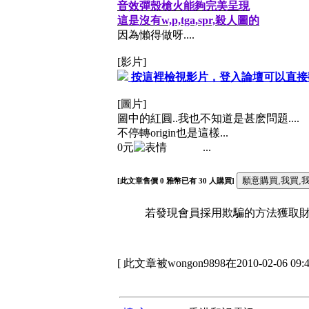
音效彈殼槍火能夠完美呈現
這是沒有w,p,tga,spr,殺人圖的
因為懶得做呀....
[影片]
按這裡檢視影片，登入論壇可以直接
[圖片]
圖中的紅圓..我也不知道是甚麽問題....
不停轉origin也是這樣...
0元
...
[此文章售價
0
雅幣已有
30
人購買]
若發現會員採用欺騙的方法獲取財富
[ 此文章被wongon9898在2010-02-06 09