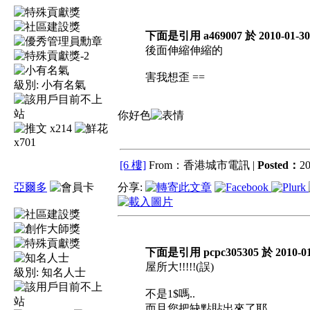
下面是引用 a469007 於 2010-01-30
後面伸縮伸縮的
害我想歪 ==
級別:
小有名氣
你好色
x214
x701
[6 樓]
From：香港城市電訊 |
Posted：
20
亞爾多
分享:
下面是引用 pcpc305305 於 2010-01
屋所大!!!!!(誤)
級別:
知名人士
不是1$嗎..
而且您把缺點貼出來了耶...