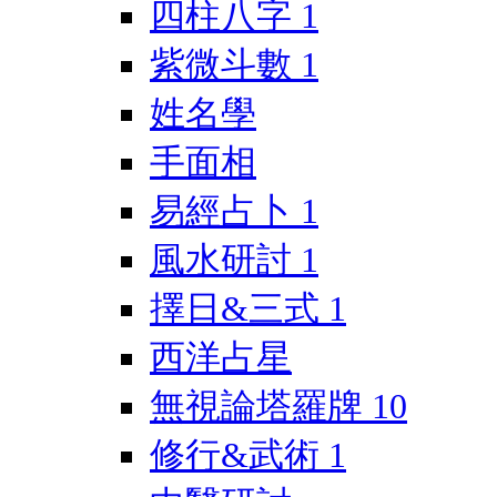
四柱八字
1
紫微斗數
1
姓名學
手面相
易經占卜
1
風水研討
1
擇日&三式
1
西洋占星
無視論塔羅牌
10
修行&武術
1