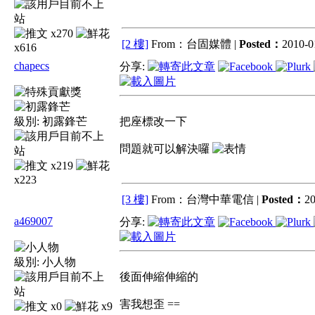
x270
[2 樓]
From：台固媒體 |
Posted：
2010-0
x616
chapecs
分享:
級別:
初露鋒芒
把座標改一下
問題就可以解決囉
x219
x223
[3 樓]
From：台灣中華電信 |
Posted：
20
a469007
分享:
級別:
小人物
後面伸縮伸縮的
害我想歪 ==
x0
x9