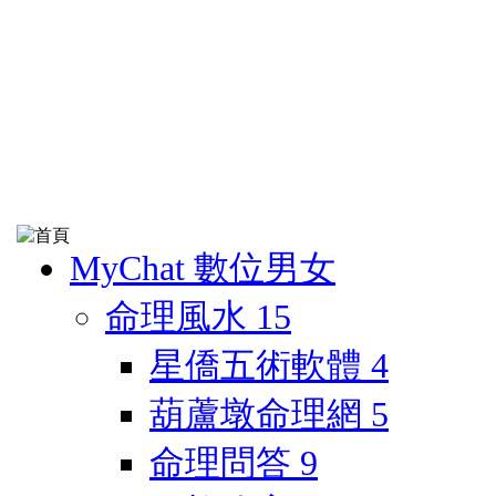
MyChat 數位男女
命理風水
15
星僑五術軟體
4
葫蘆墩命理網
5
命理問答
9