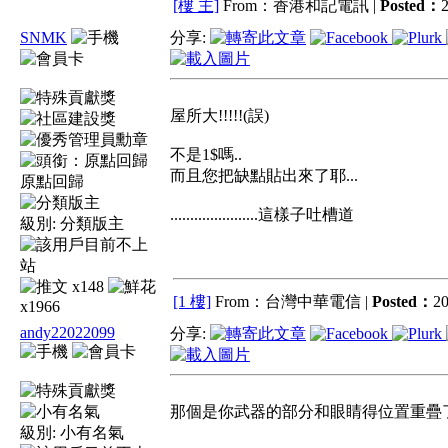
[樓 主]
From：香港和記電訊 |
Posted：
2
SNMK
分享:
屋所大!!!!!(誤)
不是1$嗎..
而且您把缺點貼出來了耶...
原點回歸
......................這樣子吐槽道
級別:
分類版主
x148
[1 樓]
From：台灣中華電信 |
Posted：
20
x1966
andy22022099
分享:
那個是你武器的部分和眼睛得位置重疊了.....
級別:
小有名氣