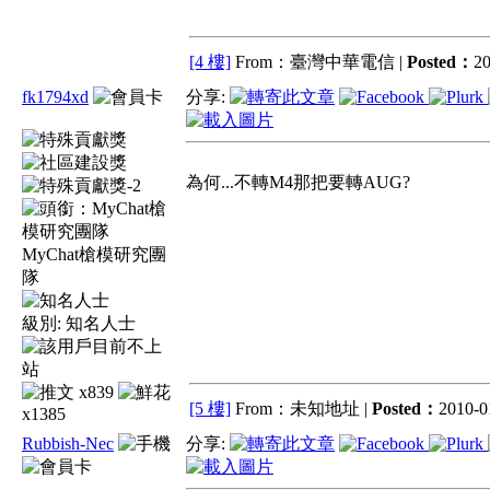
[4 樓]
From：臺灣中華電信 |
Posted：
20
fk1794xd
分享:
為何...不轉M4那把要轉AUG?
MyChat槍模研究團
隊
級別:
知名人士
x839
[5 樓]
From：未知地址 |
Posted：
2010-0
x1385
Rubbish-Nec
分享: