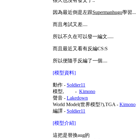
很久也沒有發文了..
因為最近倒是左跟
Supermanhugo
學習...
而且考試又差....
所以不久在可以發一編文.....
而且最近又看有反編CS:S
所以便隨手反編了一個....
[模型資料]
動作 -
Soldier11
模型,
紋
理
-
Kimono
聲音 -
Lakedown
World Model(
世界模型?)
,TGA -
Kimono
編譯
-
Soldier11
[模型介紹]
這把是替換aug的