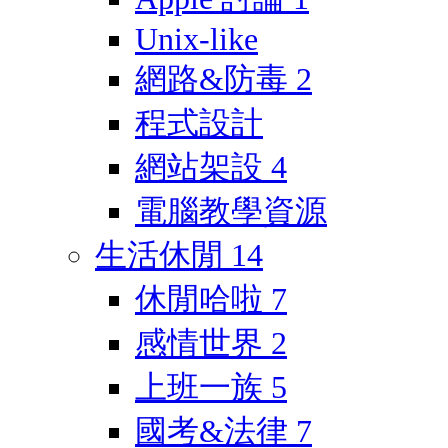
Unix-like
網路&防毒
2
程式設計
網站架設
4
電腦教學資源
生活休閒
14
休閒哈啦
7
感情世界
2
上班一族
5
國考&法律
7