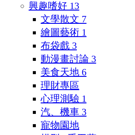
興趣嗜好
13
文學散文
7
繪圖藝術
1
布袋戲
3
動漫畫討論
3
美食天地
6
理財專區
心理測驗
1
汽、機車
3
寵物園地