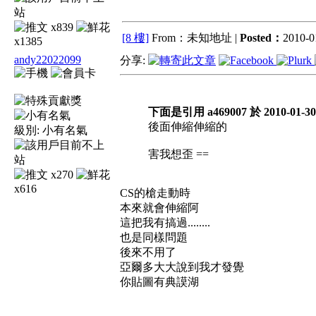
x839
[8 樓]
From：未知地址 |
Posted：
2010-0
x1385
andy22022099
分享:
下面是引用 a469007 於 2010-01-30
後面伸縮伸縮的
級別:
小有名氣
害我想歪 ==
x270
x616
CS的槍走動時
本來就會伸縮阿
這把我有搞過........
也是同樣問題
後來不用了
亞爾多大大說到我才發覺
你貼圖有典謨湖