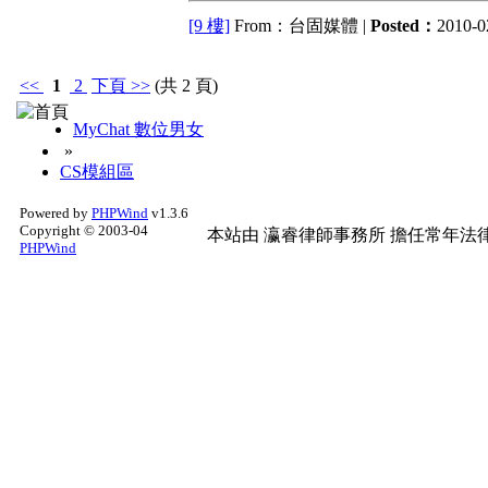
[9 樓]
From：台固媒體 |
Posted：
2010-0
<<
1
2
下頁
>>
(共 2 頁)
MyChat 數位男女
»
CS模組區
Powered by
PHPWind
v1.3.6
Copyright © 2003-04
本站由
瀛睿律師事務所
擔任常年法律
PHPWind