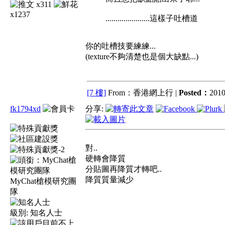
x311
x1237
......................這樣子吐槽道
你的吐槽技要練練...
(texture不夠清楚也是個大缺點...)
[7 樓]
From：香港網上行 |
Posted：
2010
fk1794xd
分享:
對..
硬轉會降質
分貼圖再降質才轉吧..
降質質量減少
MyChat槍模研究團
隊
級別:
知名人士