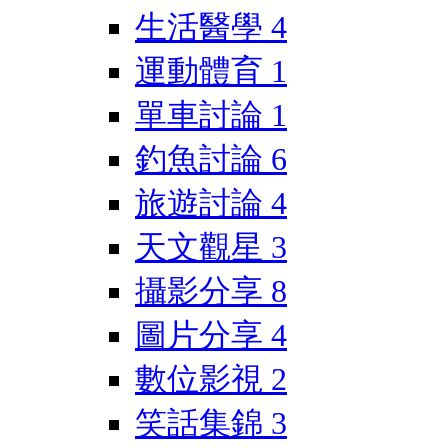
生活醫學
4
運動體育
1
單車討論
1
釣魚討論
6
旅遊討論
4
天文觀星
3
攝影分享
8
圖片分享
4
數位影視
2
笑話集錦
3