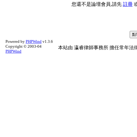
您還不是論壇會員,請先
註冊
Powered by
PHPWind
v1.3.6
Copyright © 2003-04
本站由
瀛睿律師事務所
擔任常年法律
PHPWind