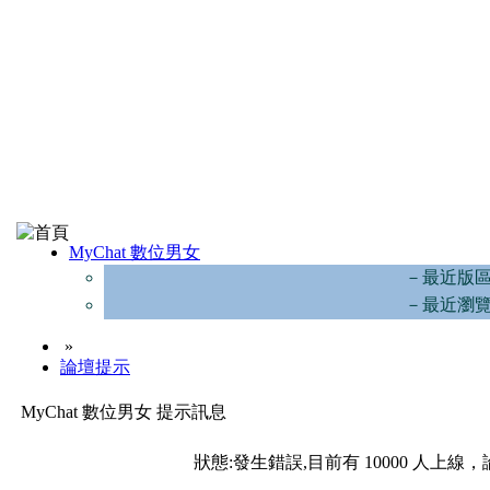
MyChat 數位男女
－最近版
－最近瀏
»
論壇提示
MyChat 數位男女 提示訊息
狀態:發生錯誤,目前有 10000 人上線