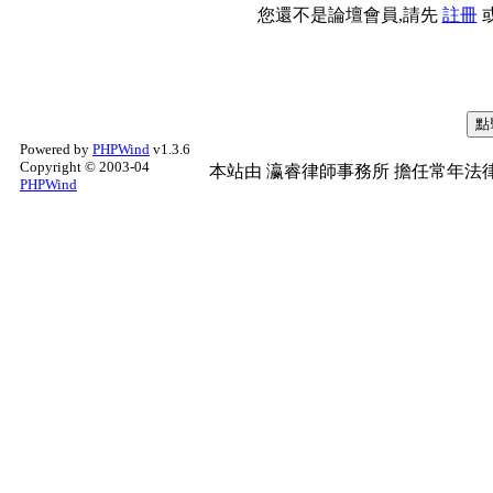
您還不是論壇會員,請先
註冊
Powered by
PHPWind
v1.3.6
Copyright © 2003-04
本站由
瀛睿律師事務所
擔任常年法律
PHPWind