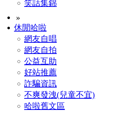
笑話集錦
»
休閒哈啦
網友自唱
網友自拍
公益互助
好站推薦
詐騙資訊
不爽發洩(兒童不宜)
哈啦舊文區