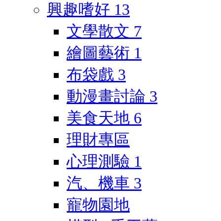
興趣嗜好
13
文學散文
7
繪圖藝術
1
布袋戲
3
動漫畫討論
3
美食天地
6
理財專區
心理測驗
1
汽、機車
3
寵物園地