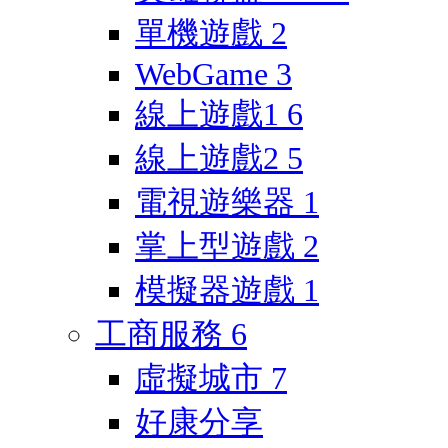
單機遊戲
2
WebGame
3
線上遊戲1
6
線上遊戲2
5
電視遊樂器
1
掌上型遊戲
2
模擬器遊戲
1
工商服務
6
虛擬城市
7
好康分享