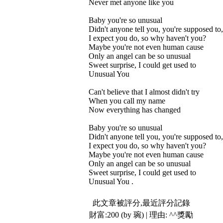
Never met anyone like you
Baby you're so unusual
Didn't anyone tell you, you're supposed to
I expect you do, so why haven't you?
Maybe you're not even human cause
Only an angel can be so unusual
Sweet surprise, I could get used to
Unusual You
Can't believe that I almost didn't try
When you call my name
Now everything has changed
Baby you're so unusual
Didn't anyone tell you, you're supposed to
I expect you do, so why haven't you?
Maybe you're not even human cause
Only an angel can be so unusual
Sweet surprise, I could get used to
Unusual You .
此文章被評分,最近評分記錄
財富:200 (by 琬) | 理由:
^^獎勵