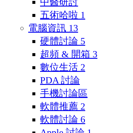
中醫研討
五術哈啦
1
電腦資訊
13
硬體討論
5
超頻 & 開箱
3
數位生活
2
PDA 討論
手機討論區
軟體推薦
2
軟體討論
6
Apple 討論
1