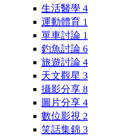
生活醫學
4
運動體育
1
單車討論
1
釣魚討論
6
旅遊討論
4
天文觀星
3
攝影分享
8
圖片分享
4
數位影視
2
笑話集錦
3