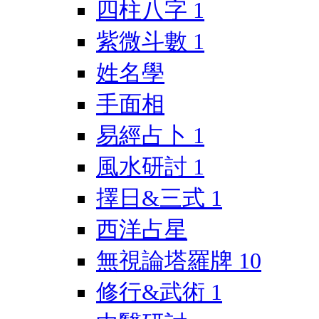
四柱八字
1
紫微斗數
1
姓名學
手面相
易經占卜
1
風水研討
1
擇日&三式
1
西洋占星
無視論塔羅牌
10
修行&武術
1