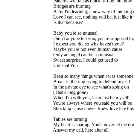
Patterns will fall as quick as I do, but now
Bridges are burning
Baby I'm learning, a new way of thinking
Love I can see, nothing will be, just like it
Is that because?
Baby you're so unusual
Didn't anyone tell you, you're supposed to
I expect you do, so why haven't you?
Maybe you're not even human cause
Only an angel can be so unusual
Sweet surprise, I could get used to
Unusual You
Been so many things when i was someone 
Boxer in the ring trying to defend myself
In the private eye to see what's going on
(That's long gone)
When I'm with you, i can just be myself
You're always where you said you will be
Shocking cause i never knew love like this 
Tables are turning
My heart is soaring, You'll never let me d
Answer my call, here after all