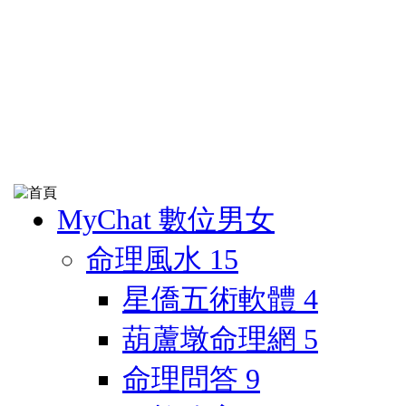
MyChat 數位男女
命理風水
15
星僑五術軟體
4
葫蘆墩命理網
5
命理問答
9