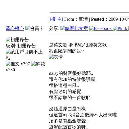
[樓 主]
From：臺灣 |
Posted：
2009-10-04
藍心橙心
分享:
是英文歌耶~橙心很聽英文歌..
級別:
初露鋒芒
我孤陋寡聞的說~
x397
x736
daisy的聲音很好聽耶..
還有你加的特效很讚喔
很搭這種曲風..
有點迷幻的感覺
很不錯聽的一首歌耶
沒聽過原曲是怎樣..
但這首mp3消音之後聽不大出來啦
頂多是有點金屬聲..
還蠻配這首歌的呀..