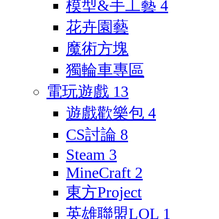
模型&手工藝
4
花卉園藝
魔術方塊
獨輪車專區
電玩遊戲
13
遊戲歡樂包
4
CS討論
8
Steam
3
MineCraft
2
東方Project
英雄聯盟LOL
1