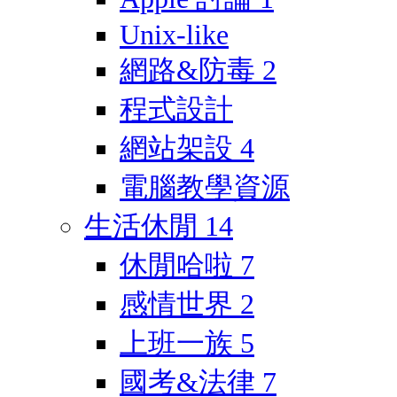
Unix-like
網路&防毒
2
程式設計
網站架設
4
電腦教學資源
生活休閒
14
休閒哈啦
7
感情世界
2
上班一族
5
國考&法律
7