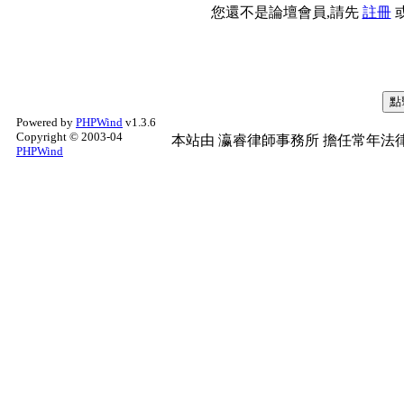
您還不是論壇會員,請先
註冊
Powered by
PHPWind
v1.3.6
Copyright © 2003-04
本站由
瀛睿律師事務所
擔任常年法律
PHPWind