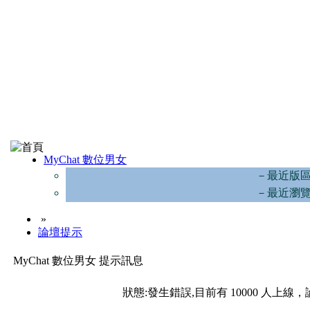
MyChat 數位男女
－最近版
－最近瀏
»
論壇提示
MyChat 數位男女 提示訊息
狀態:發生錯誤,目前有 10000 人上線