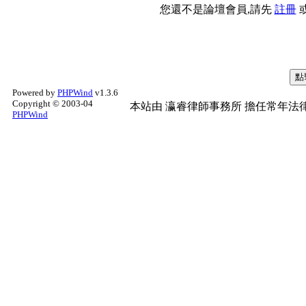
您還不是論壇會員,請先
註冊
Powered by
PHPWind
v1.3.6
Copyright © 2003-04
本站由
瀛睿律師事務所
擔任常年法律
PHPWind