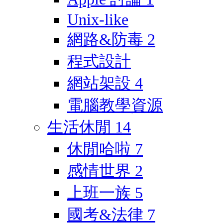
Unix-like
網路&防毒
2
程式設計
網站架設
4
電腦教學資源
生活休閒
14
休閒哈啦
7
感情世界
2
上班一族
5
國考&法律
7