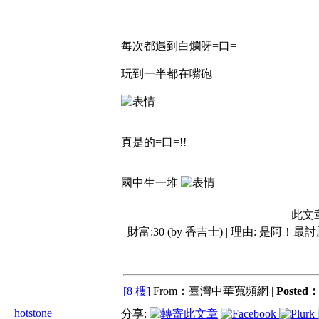
每次都遇到白爛呀=口=
玩到一半都在嘴砲
真是的=口=!!
國中生一堆
此文
財富:30 (by 香吉士) | 理由:
是阿！最討厭
[8 樓]
From：臺灣中華寬頻網 |
Posted
hotstone
分享: