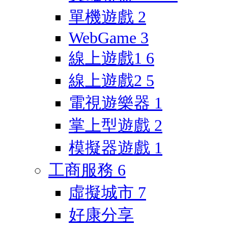
單機遊戲
2
WebGame
3
線上遊戲1
6
線上遊戲2
5
電視遊樂器
1
掌上型遊戲
2
模擬器遊戲
1
工商服務
6
虛擬城市
7
好康分享