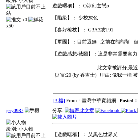
級別:
小人物
遊戲暱稱】： O冰幻玄戀o
【階級】： 少校灰色
x0
x50
【喜好槍枝】： G3A3或T91
【軍團】：目前還無 之前在熊熊幫 
【遊戲感想/截圖】：這是非常需要實力
此文章被評分,最
財富:20 (by 香吉士) | 理由:
像我一樣 被電
[3 樓]
From：臺灣中華寬頻網 |
Posted
jery0987
分享:
級別:
小人物
【遊戲暱稱】： 乂黑色世界乂