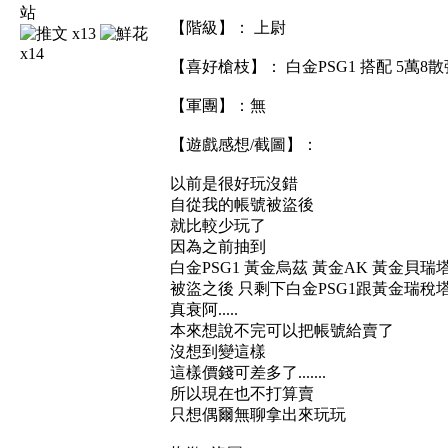
【階級】： 上尉
x13
x14
【喜好槍枝】： 白金PSG1 搭配 5萬8散
【軍團】：無
【遊戲感想/截圖】：
以前是很好玩沒錯
自從我的帳號被盜後
就比較少玩了
因為之前抽到
白金PSG1 黃金烏茲 黃金AK 黃金貝瑞
被盜之後 只剩下白金PSG1跟黃金瑞稅
真衰阿.....
本來想說不完可以把帳號給賣了
沒想到變這樣
這樣價錢可差多了.......
所以現在也不打算賣
只想偶爾無聊拿出來玩玩