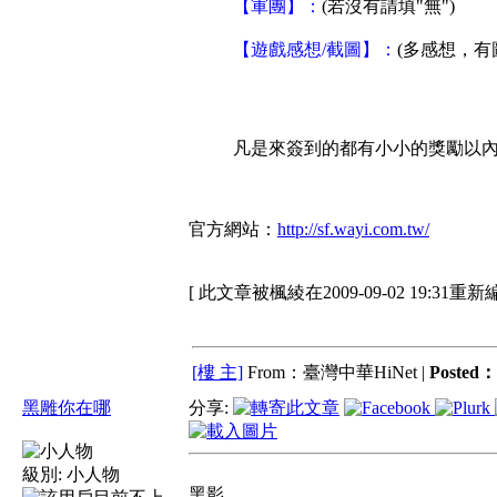
【軍團】：
(若沒有請填"無")
【遊戲感想/截圖】：
(多感想，有圖
凡是來簽到的都有小小的獎勵以
官方網站：
http://sf.wayi.com.tw/
[ 此文章被楓綾在2009-09-02 19:31重新
[樓 主]
From：臺灣中華HiNet |
Posted：
黑雕你在哪
分享:
級別:
小人物
黑影