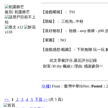
級別:
初露鋒芒
【遊戲暱稱】： T91
【階級】： 三粒泡...中校
x12
【喜好槍枝】： 狙槍 - awp 衝鋒 - p90
x118
【軍團】：NO
【遊戲感想/截圖】：下班無聊 玩一玩 解壓
此文章被評分,最近評分記錄
財富:30 (by 楓綾) | 理由:
感謝參與^^
[9 樓]
From：臺灣中華HiNet |
Posted：
2
<<
1
2
3
4
5
下頁
>>
(共 5 頁)