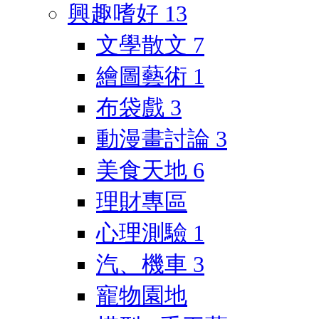
興趣嗜好
13
文學散文
7
繪圖藝術
1
布袋戲
3
動漫畫討論
3
美食天地
6
理財專區
心理測驗
1
汽、機車
3
寵物園地