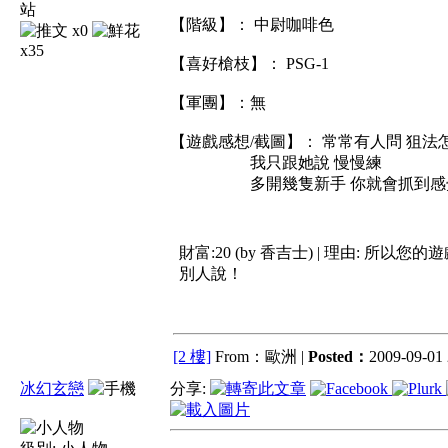
【階級】： 中尉咖啡色
x0
x35
【喜好槍枝】： PSG-1
【軍團】：無
【遊戲感想/截圖】： 常常有人問 狙法
我只跟她說 慢慢練
多開幾隻新手 你就會抓到感
財富:20 (by 香吉士) | 理由:
所以您的遊戲
別人說！
[2 樓]
From：歐洲 |
Posted：
2009-09-01 
冰幻玄戀
分享: