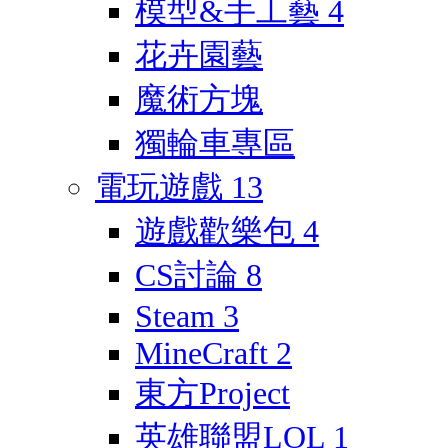
模型&手工藝
4
花卉園藝
魔術方塊
獨輪車專區
電玩遊戲
13
遊戲歡樂包
4
CS討論
8
Steam
3
MineCraft
2
東方Project
英雄聯盟LOL
1