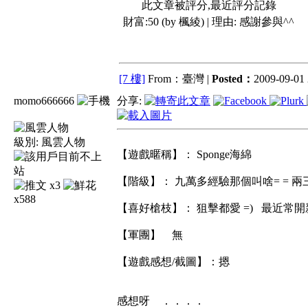
此文章被評分,最近評分記錄
財富:50 (by 楓綾) | 理由:
感謝參與^^
[7 樓]
From：臺灣 |
Posted：
2009-09-01 
momo666666
分享:
級別:
風雲人物
【遊戲暱稱】： Sponge海綿
【階級】： 九萬多經驗那個叫啥= = 
x3
x588
【喜好槍枝】： 狙擊都愛 =) 最近常開新手
【軍團】 無
【遊戲感想/截圖】：摁
感想呀 ．．．．