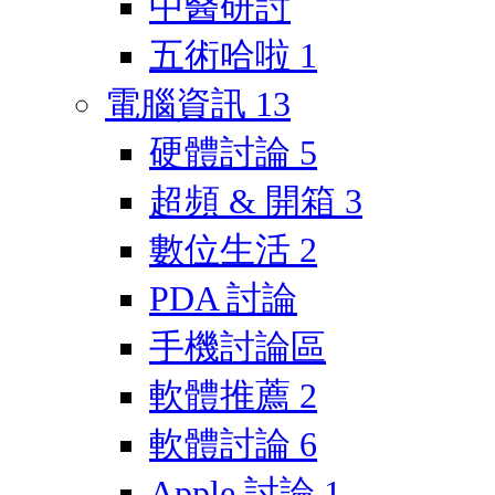
中醫研討
五術哈啦
1
電腦資訊
13
硬體討論
5
超頻 & 開箱
3
數位生活
2
PDA 討論
手機討論區
軟體推薦
2
軟體討論
6
Apple 討論
1