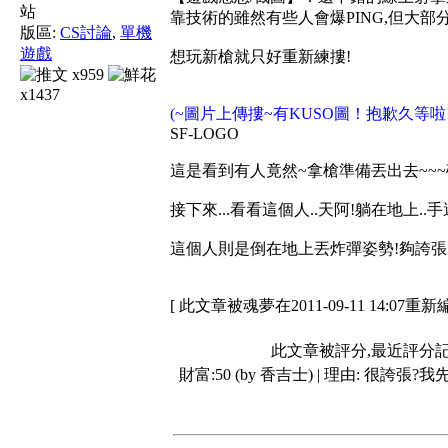
靠技術的雖然有些人會爆PING,但大部
版區:
CS討論
,
單機
遊戲
想玩新槍就只好重新練摟!
x959
x1437
(~圖片上傳摟~有KUSO圖！抱歉久等啦
SF-LOGO
這是看到有人竟然~拿槍準備丟出去~~~碰!!
接下來...看看這個人..天阿!躺在地上.
這個人則是倒在地上丟炸彈姿勢!夠誇張..
[ 此文章被魂夢在2011-09-11 14:07重新
此文章被評分,最近評分
財富:50 (by 香吉士) | 理由:
很誇張?我先