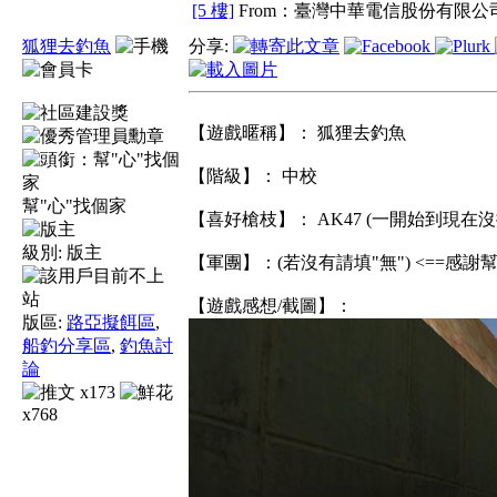
[5 樓]
From：臺灣中華電信股份有限公司
狐狸去釣魚
分享:
【遊戲暱稱】： 狐狸去釣魚
【階級】： 中校
幫"心"找個家
【喜好槍枝】： AK47 (一開始到現在沒
級別:
版主
【軍團】：(若沒有請填"無") <==感謝
【遊戲感想/截圖】：
版區:
路亞擬餌區
,
船釣分享區
,
釣魚討
論
x173
x768