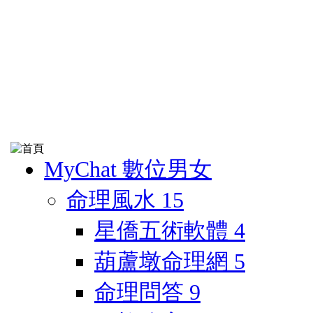
MyChat 數位男女
命理風水
15
星僑五術軟體
4
葫蘆墩命理網
5
命理問答
9