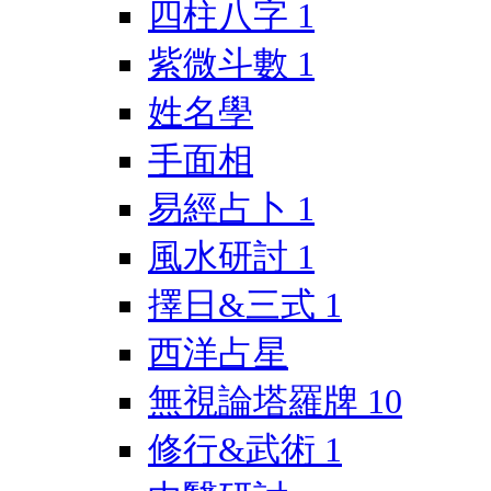
四柱八字
1
紫微斗數
1
姓名學
手面相
易經占卜
1
風水研討
1
擇日&三式
1
西洋占星
無視論塔羅牌
10
修行&武術
1