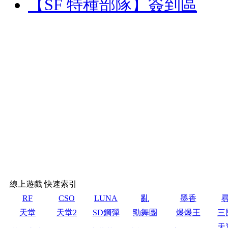
【SF 特種部隊】簽到區
線上遊戲 快速索引
RF
CSO
LUNA
亂
墨香
天堂
天堂2
SD鋼彈
勁舞團
爆爆王
三
天