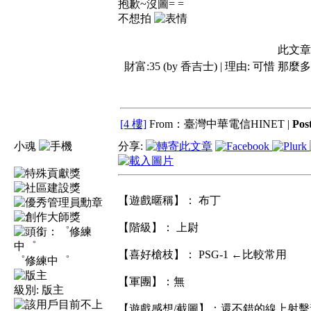
抱歉~沒圖= =
不想拍
此文章
財富:35 (by 香吉士) | 理由:
可惜 那麼多好
[4 樓]
From：臺灣中華電信HINET |
Pos
小魂
分享:
【遊戲暱稱】： 布丁
【階級】： 上尉
【喜好槍枝】： PSG-1 ←比較常用
゜修練中゜
【軍團】：無
級別:
版主
【遊戲感想/截圖】：還不錯的線上射擊