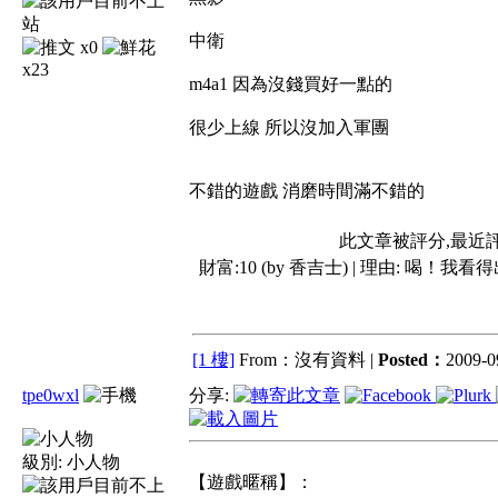
中衛
x0
x23
m4a1 因為沒錢買好一點的
很少上線 所以沒加入軍團
不錯的遊戲 消磨時間滿不錯的
此文章被評分,最近
財富:10 (by 香吉士) | 理由:
喝！我看得
[1 樓]
From：沒有資料 |
Posted：
2009-0
tpe0wxl
分享:
級別:
小人物
【遊戲暱稱】：