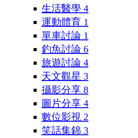
生活醫學
4
運動體育
1
單車討論
1
釣魚討論
6
旅遊討論
4
天文觀星
3
攝影分享
8
圖片分享
4
數位影視
2
笑話集錦
3