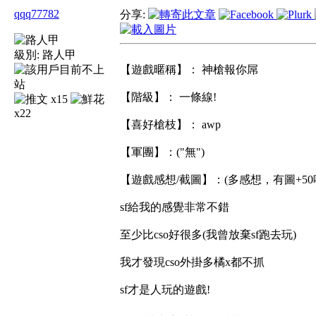
qqq77782
分享:
級別:
路人甲
【遊戲暱稱】： 神槍報你屌
【階級】： 一條線!
x15
x22
【喜好槍枝】： awp
【軍團】：("無")
【遊戲感想/截圖】：(多感想，有圖+50
sf給我的感覺非常不錯
至少比cso好很多(我曾放棄sf跑去玩)
我才發現cso外掛多橘x都不抓
sf才是人玩的遊戲!