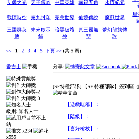
艾爾之光
天子傳奇
中華英雄
幸福五角
永恆紀元
星
戰慄時空
第九封印
完美世界
仙境傳說
魔獸世界
三國群英
未來啟示
暗黑破壞
真三國無
夢幻龍族傳
傳
錄
神
雙
說
<<
1
2
3
4
5
下頁
>>
(共 5 頁)
香吉士
分享:
[SF特種部隊] 【SF 特種部隊】簽到區
【遊戲暱稱】：
級別:
知名人士
【階級】：
【喜好槍枝】：
x234
x555