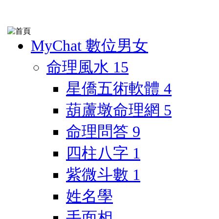
MyChat 數位男女
命理風水
15
星僑五術軟體
4
葫蘆墩命理網
5
命理問答
9
四柱八字
1
紫微斗數
1
姓名學
手面相