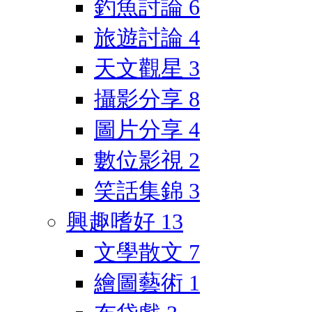
釣魚討論
6
旅遊討論
4
天文觀星
3
攝影分享
8
圖片分享
4
數位影視
2
笑話集錦
3
興趣嗜好
13
文學散文
7
繪圖藝術
1