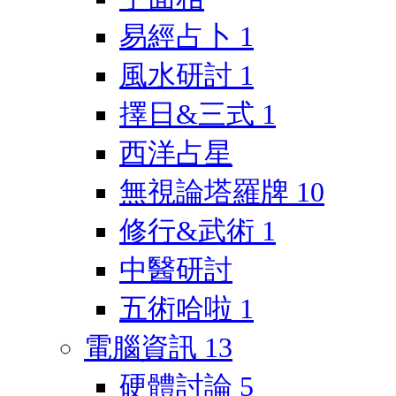
易經占卜
1
風水研討
1
擇日&三式
1
西洋占星
無視論塔羅牌
10
修行&武術
1
中醫研討
五術哈啦
1
電腦資訊
13
硬體討論
5