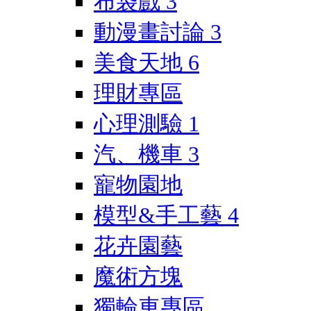
布袋戲
3
動漫畫討論
3
美食天地
6
理財專區
心理測驗
1
汽、機車
3
寵物園地
模型&手工藝
4
花卉園藝
魔術方塊
獨輪車專區