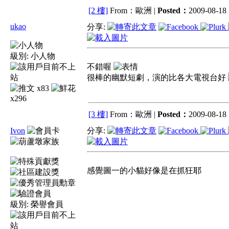
[2 樓]
From：歐洲 |
Posted：
2009-08-18 
ukao
分享:
級別:
小人物
不錯喔
很棒的幽默短劇，演的比各大電視台好
x83
x296
[3 樓]
From：歐洲 |
Posted：
2009-08-18 
Ivon
分享:
感覺圖一的小貓好像是在抓狂耶
級別:
榮譽會員