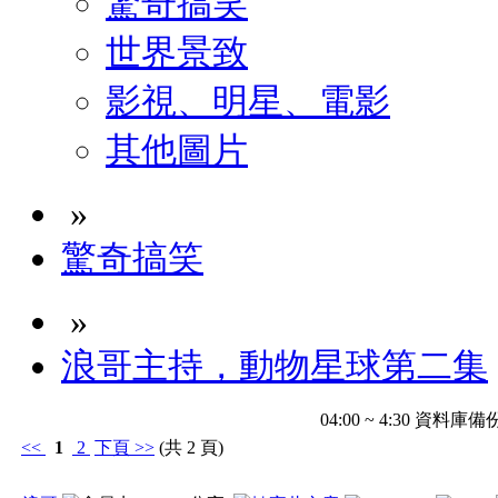
驚奇搞笑
世界景致
影視、明星、電影
其他圖片
»
驚奇搞笑
»
浪哥主持，動物星球第二集
04:00 ~ 4:30 
<<
1
2
下頁
>>
(共 2 頁)