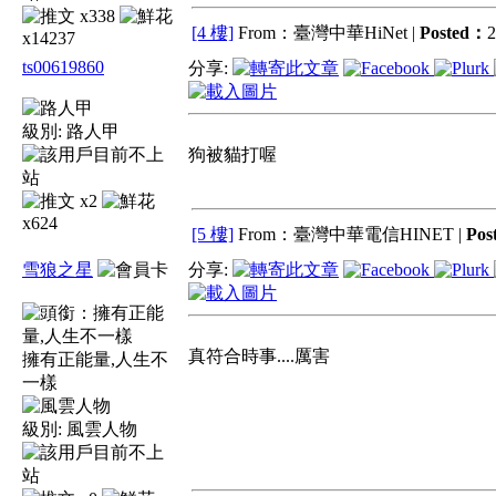
x338
[4 樓]
From：臺灣中華HiNet |
Posted：
2
x14237
ts00619860
分享:
級別:
路人甲
狗被貓打喔
x2
x624
[5 樓]
From：臺灣中華電信HINET |
Pos
雪狼之星
分享:
真符合時事....厲害
擁有正能量,人生不
一樣
級別:
風雲人物