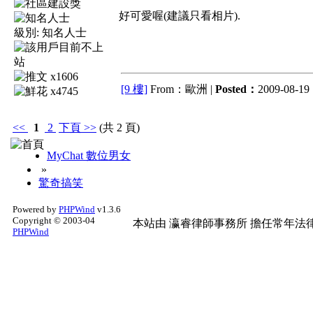
好可愛喔(建議只看相片).
級別:
知名人士
x1606
[9 樓]
From：歐洲 |
Posted：
2009-08-19 
x4745
<<
1
2
下頁
>>
(共 2 頁)
MyChat 數位男女
»
驚奇搞笑
Powered by
PHPWind
v1.3.6
Copyright © 2003-04
本站由
瀛睿律師事務所
擔任常年法律
PHPWind