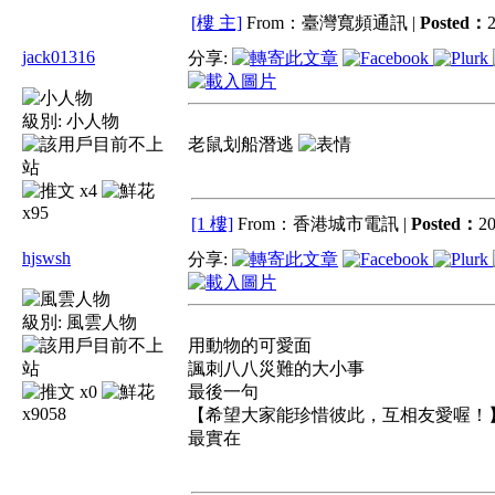
[樓 主]
From：臺灣寬頻通訊 |
Posted：
2
jack01316
分享:
級別:
小人物
老鼠划船潛逃
x4
x95
[1 樓]
From：香港城市電訊 |
Posted：
20
hjswsh
分享:
級別:
風雲人物
用動物的可愛面
諷刺八八災難的大小事
x0
最後一句
x9058
【希望大家能珍惜彼此，互相友愛喔！
最實在