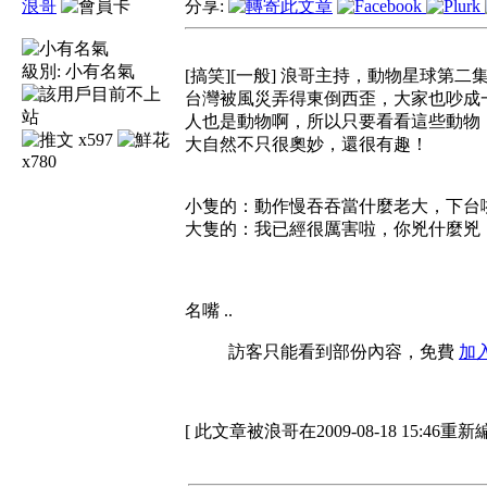
浪哥
分享:
級別:
小有名氣
[搞笑][一般] 浪哥主持，動物星球第二
台灣被風災弄得東倒西歪，大家也吵成
人也是動物啊，所以只要看看這些動物
x597
大自然不只很奧妙，還很有趣！
x780
小隻的：動作慢吞吞當什麼老大，下台
大隻的：我已經很厲害啦，你兇什麼兇
名嘴 ..
訪客只能看到部份內容，免費
加
[ 此文章被浪哥在2009-08-18 15:46重新