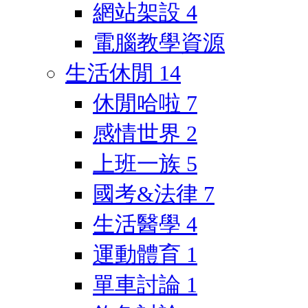
網站架設
4
電腦教學資源
生活休閒
14
休閒哈啦
7
感情世界
2
上班一族
5
國考&法律
7
生活醫學
4
運動體育
1
單車討論
1