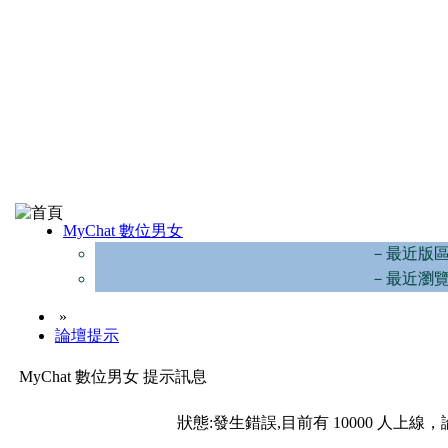
MyChat 數位男女
－最近版
－最近瀏
»
論壇提示
MyChat 數位男女 提示訊息
狀態:發生錯誤,目前有 10000 人上線