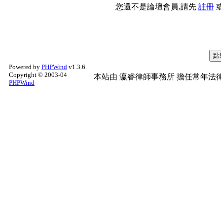
您還不是論壇會員,請先
註冊
Powered by
PHPWind
v1.3.6
Copyright © 2003-04
本站由
瀛睿律師事務所
擔任常年法律
PHPWind