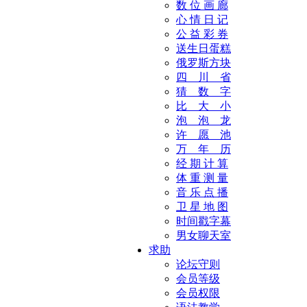
数 位 画 廊
心 情 日 记
公 益 彩 券
送生日蛋糕
俄罗斯方块
四 川 省
猜 数 字
比 大 小
泡 泡 龙
许 愿 池
万 年 历
经 期 计 算
体 重 测 量
音 乐 点 播
卫 星 地 图
时间戳字幕
男女聊天室
求助
论坛守则
会员等级
会员权限