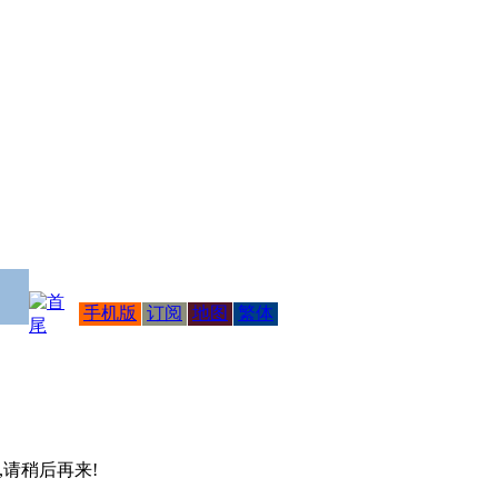
手机版
订阅
地图
繁体
 ,请稍后再来!