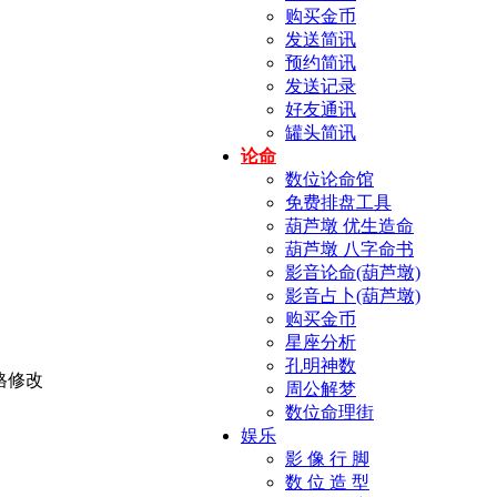
购买金币
发送简讯
预约简讯
发送记录
好友通讯
罐头简讯
论命
数位论命馆
免费排盘工具
葫芦墩 优生造命
葫芦墩 八字命书
影音论命(葫芦墩)
影音占卜(葫芦墩)
购买金币
星座分析
孔明神数
周公解梦
数位命理街
娱乐
影 像 行 脚
数 位 造 型