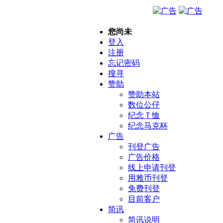
您尚未
登入
注册
忘记密码
搜寻
赞助
赞助本站
数位公仔
纪念Ｔ恤
纪念马克杯
广告
刊登广告
广告价格
线上申请刊登
用雅币刊登
免费刊登
目前客户
简讯
简讯说明