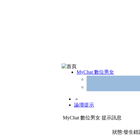
MyChat 數位男女
»
論壇提示
MyChat 數位男女 提示訊息
狀態:發生錯誤