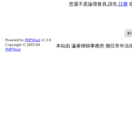
您還不是論壇會員,請先
註冊
Powered by
PHPWind
v1.3.6
Copyright © 2003-04
本站由
瀛睿律師事務所
擔任常年法律
PHPWind