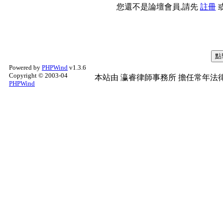
您還不是論壇會員,請先
註冊
Powered by
PHPWind
v1.3.6
Copyright © 2003-04
本站由
瀛睿律師事務所
擔任常年法律
PHPWind