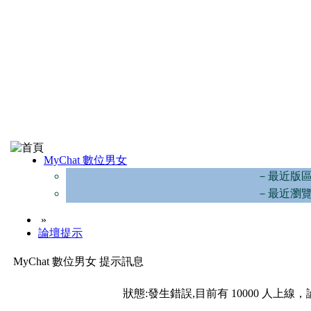
MyChat 數位男女
－最近版
－最近瀏
»
論壇提示
MyChat 數位男女 提示訊息
狀態:發生錯誤,目前有 10000 人上線