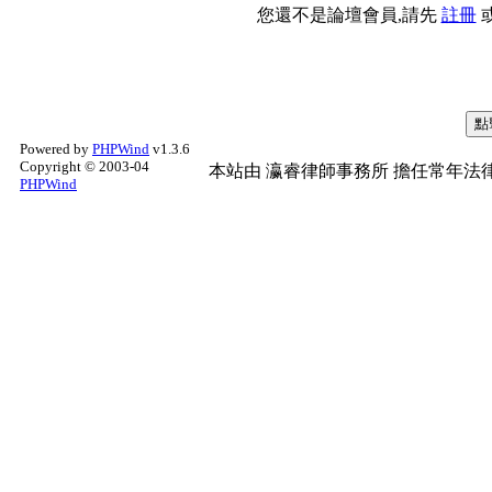
您還不是論壇會員,請先
註冊
Powered by
PHPWind
v1.3.6
Copyright © 2003-04
本站由
瀛睿律師事務所
擔任常年法律
PHPWind