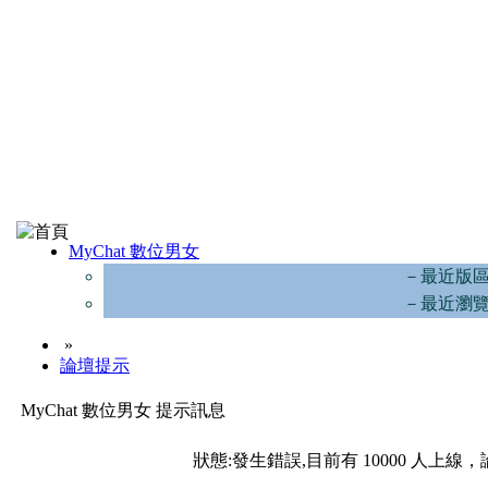
MyChat 數位男女
－最近版
－最近瀏
»
論壇提示
MyChat 數位男女 提示訊息
狀態:發生錯誤,目前有 10000 人上線