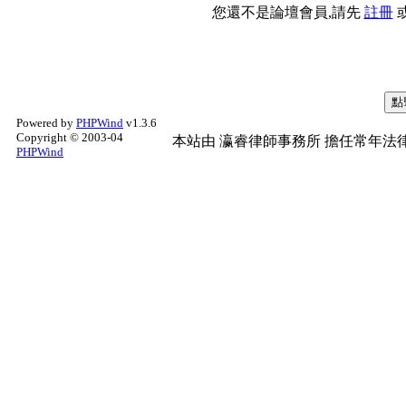
您還不是論壇會員,請先
註冊
Powered by
PHPWind
v1.3.6
Copyright © 2003-04
本站由
瀛睿律師事務所
擔任常年法律
PHPWind