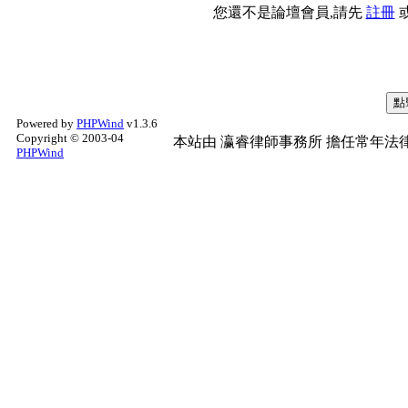
您還不是論壇會員,請先
註冊
Powered by
PHPWind
v1.3.6
Copyright © 2003-04
本站由
瀛睿律師事務所
擔任常年法律
PHPWind