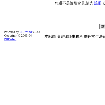
您還不是論壇會員,請先
註冊
Powered by
PHPWind
v1.3.6
Copyright © 2003-04
本站由
瀛睿律師事務所
擔任常年法律
PHPWind