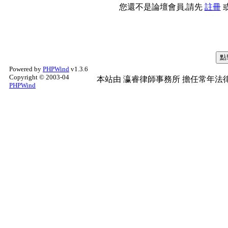
您還不是論壇會員,請先
註冊
Powered by
PHPWind
v1.3.6
Copyright © 2003-04
本站由
瀛睿律師事務所
擔任常年法律
PHPWind