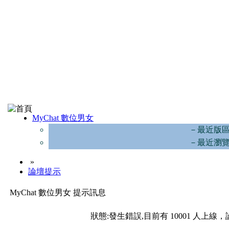
MyChat 數位男女
－最近版
－最近瀏
»
論壇提示
MyChat 數位男女 提示訊息
狀態:發生錯誤,目前有 10001 人上線