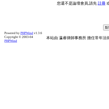
您還不是論壇會員,請先
註冊
Powered by
PHPWind
v1.3.6
Copyright © 2003-04
本站由
瀛睿律師事務所
擔任常年法律
PHPWind