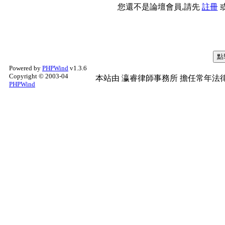
您還不是論壇會員,請先
註冊
Powered by
PHPWind
v1.3.6
Copyright © 2003-04
本站由
瀛睿律師事務所
擔任常年法律
PHPWind