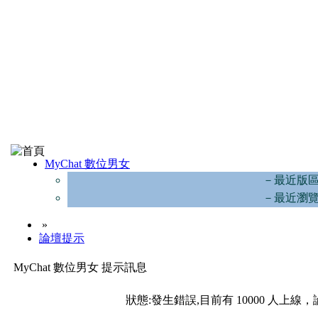
MyChat 數位男女
－最近版
－最近瀏
»
論壇提示
MyChat 數位男女 提示訊息
狀態:發生錯誤,目前有 10000 人上線