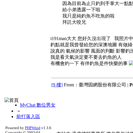
因為目前為止只釣到手掌大一點
給小弟透露一下啦
我只是純釣魚不吃魚的啦
拜託大咬兄
t191man大大 您好久沒出現了 我
釣點就是我曾發給您的深澳地圖 有做
說真的 氣候的影響 風面的判斷 影響釣
我是看天氣決定要不要去釣魚的人
有機會約一下 有伴釣魚是件快樂的事
[9 樓]
From：臺灣固網股份有限公司 |
P
MyChat 數位男女
»
前打落入區
Powered by
PHPWind
v1.3.6
Copyright © 2003-04