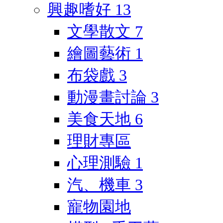
興趣嗜好
13
文學散文
7
繪圖藝術
1
布袋戲
3
動漫畫討論
3
美食天地
6
理財專區
心理測驗
1
汽、機車
3
寵物園地