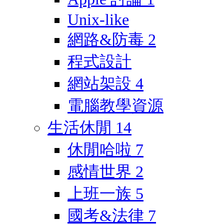
Unix-like
網路&防毒
2
程式設計
網站架設
4
電腦教學資源
生活休閒
14
休閒哈啦
7
感情世界
2
上班一族
5
國考&法律
7