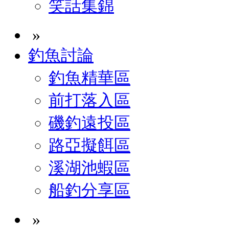
笑話集錦
»
釣魚討論
釣魚精華區
前打落入區
磯釣遠投區
路亞擬餌區
溪湖池蝦區
船釣分享區
»