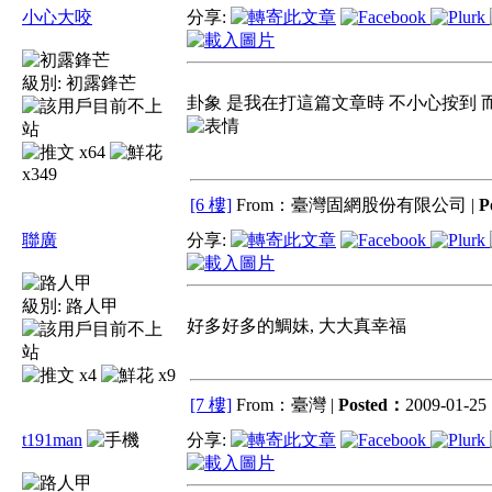
小心大咬
分享:
級別:
初露鋒芒
卦象 是我在打這篇文章時 不小心按到
x64
x349
[6 樓]
From：臺灣固網股份有限公司 |
P
聯廣
分享:
級別:
路人甲
好多好多的鯛妹, 大大真幸福
x4
x9
[7 樓]
From：臺灣 |
Posted：
2009-01-25 
t191man
分享: