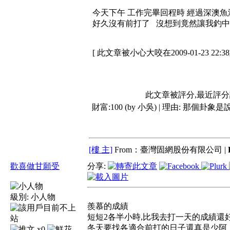
今天下午 工作完畢回程時 經過深澳魚
好久沒有前打了 沒想到竟然讓我釣中
[ 此文章被小心大咬在2009-01-23 22:3
此文章被評分,最近評
財富:100 (by 小吳) | 理由:
那個卦象是說
[樓 主]
From：臺灣固網股份有限公司 |
歡喜做甘願受
分享:
級別:
小人物
羨慕的成績
短短2各半小時,比我去打一天的成績還
冬天要找各適合前打的日子還真是少阿
x0