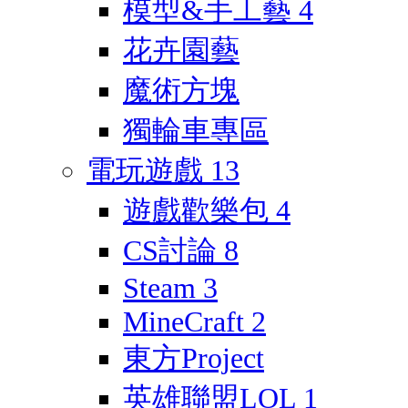
模型&手工藝
4
花卉園藝
魔術方塊
獨輪車專區
電玩遊戲
13
遊戲歡樂包
4
CS討論
8
Steam
3
MineCraft
2
東方Project
英雄聯盟LOL
1