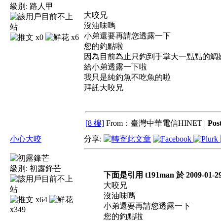
級別:
路人甲
大咬兄
沒油味嗎
小弟還要再請您透露一下
x0
x6
您的釣點啦
因為目前為止只釣到手掌大一點點的鯛
給小弟透露一下啦
我只是純釣魚不吃魚的啦
拜託大咬兄
[8 樓]
From：臺灣中華電信HINET |
Pos
小心大咬
分享:
級別:
初露鋒芒
下面是引用 t191man 於 2009-01-29
大咬兄
沒油味嗎
x64
小弟還要再請您透露一下
x349
您的釣點啦