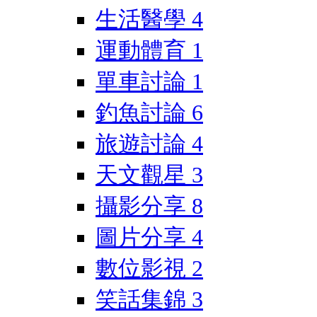
生活醫學
4
運動體育
1
單車討論
1
釣魚討論
6
旅遊討論
4
天文觀星
3
攝影分享
8
圖片分享
4
數位影視
2
笑話集錦
3