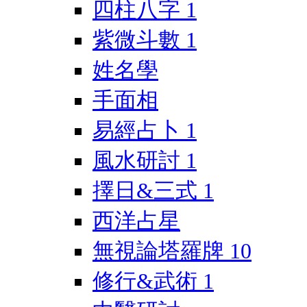
四柱八字
1
紫微斗數
1
姓名學
手面相
易經占卜
1
風水研討
1
擇日&三式
1
西洋占星
無視論塔羅牌
10
修行&武術
1