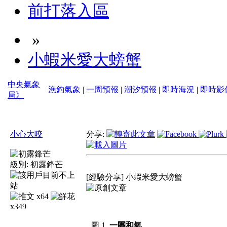
前打落入區
»
小蝦米愛大螃蟹
中央氣象
漁釣氣象
|
一周預報
|
潮汐預報
|
即時海況
|
即時影
局》
小心大咬
分享:
級別:
初露鋒芒
[經驗分享] 小蝦米愛大螃蟹
x64
x349
圖 1.
一團和氣