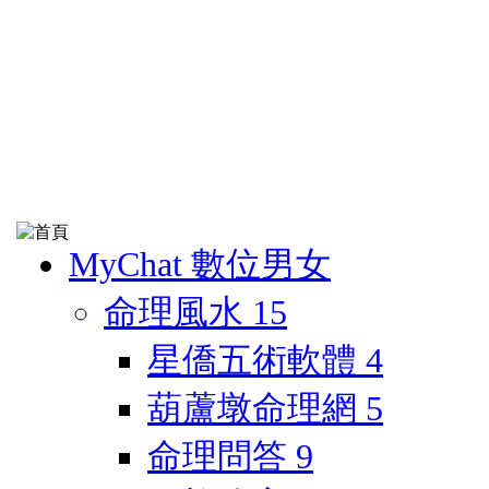
MyChat 數位男女
命理風水
15
星僑五術軟體
4
葫蘆墩命理網
5
命理問答
9