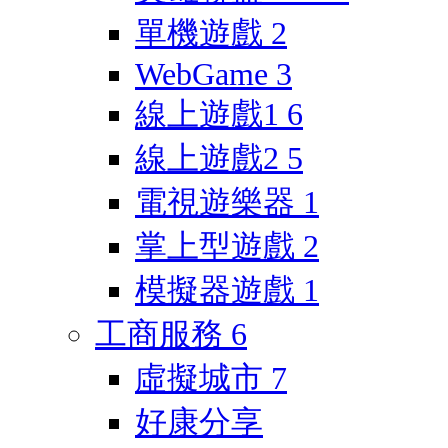
單機遊戲
2
WebGame
3
線上遊戲1
6
線上遊戲2
5
電視遊樂器
1
掌上型遊戲
2
模擬器遊戲
1
工商服務
6
虛擬城市
7
好康分享