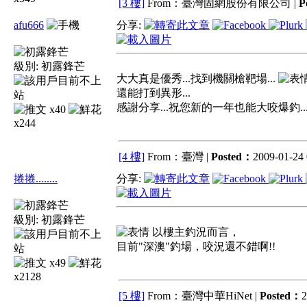
[3 樓]
From：臺灣固網股份有限公司 |
P
afu666
分享:
級別:
初露鋒芒
大大真是優秀...找到機關槍靶場...
還能打到異形...
感謝分享...祝您新的一年也能大咬爆釣..
x40
x244
[4 樓]
From：臺灣 |
Posted：
2009-01-24 
捲捲........
分享:
級別:
初露鋒芒
以樓主釣況而言，
目前"深澳"釣場，咬況還不錯啊!!
x49
x2128
[5 樓]
From：臺灣中華HiNet |
Posted：
2