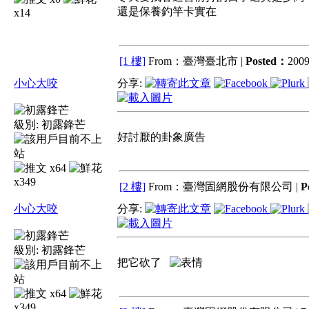
還是保養釣竿卡實在
x14
[1 樓]
From：臺灣臺北市 |
Posted：
2009
小心大咬
分享:
級別:
初露鋒芒
好討厭的卦象廣告
x64
x349
[2 樓]
From：臺灣固網股份有限公司 |
P
小心大咬
分享:
級別:
初露鋒芒
把它砍了
x64
x349