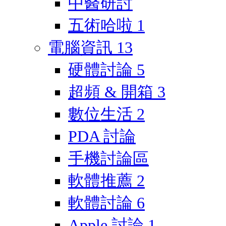
中醫研討
五術哈啦
1
電腦資訊
13
硬體討論
5
超頻 & 開箱
3
數位生活
2
PDA 討論
手機討論區
軟體推薦
2
軟體討論
6
Apple 討論
1