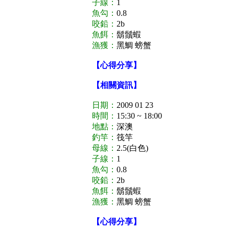
子線：
1
魚勾：
0.8
咬鉛：
2b
魚餌：
鬍鬚蝦
漁獲：
黑鯛 螃蟹
【心得分享】
【相關資訊】
日期：
2009 01 23
時間：
15:30 ~ 18:00
地點：
深澳
釣竿：
筏竿
母線：
2.5(白色)
子線：
1
魚勾：
0.8
咬鉛：
2b
魚餌：
鬍鬚蝦
漁獲：
黑鯛 螃蟹
【心得分享】