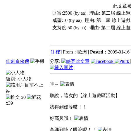
此文章被
財富:2500 (by aa) | 理由:
第二屆 線上
威望:10 (by aa) | 理由:
第二屆 線上遊
支持度:50 (by aa) | 理由:
第二屆 線上
[1 樓]
From：歐洲 |
Posted：
2009-01-16 
仙劍奇俠傳
分享:
級別:
小人物
哇～
聽說，這次的【線上遊戲區活動】
x0
x39
我得到優等哎！！
好高興哦！
高興到掉了眼淚呢！！