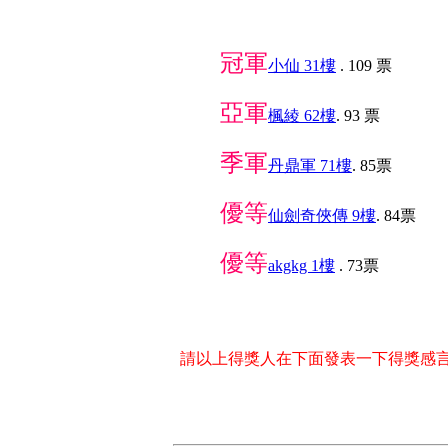
冠軍
小仙 31樓
. 109 票
亞軍
楓綾 62樓
. 93 票
季軍
丹鼎軍 71樓
. 85票
優等
仙劍奇俠傳 9樓
. 84票
優等
akgkg 1樓
. 73票
請以上得獎人在下面發表一下得獎感言.