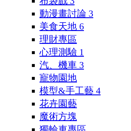
布袋戲
3
動漫畫討論
3
美食天地
6
理財專區
心理測驗
1
汽、機車
3
寵物園地
模型&手工藝
4
花卉園藝
魔術方塊
獨輪車專區