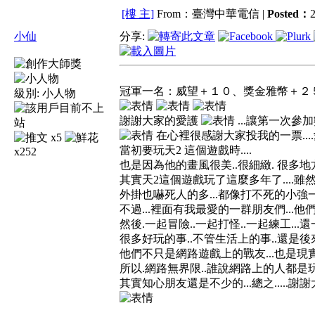
[樓 主]
From：臺灣中華電信 |
Posted：
2
小仙
分享:
冠軍一名：威望＋１０、獎金雅幣＋２
級別:
小人物
謝謝大家的愛護
...讓第一次參
在心裡很感謝大家投我的一票...
x5
當初要玩天2 這個遊戲時....
x252
也是因為他的畫風很美..很細緻. 很多
其實天2這個遊戲玩了這麼多年了....雖然
外掛也嚇死人的多...都像打不死的小強一樣
不過...裡面有我最愛的一群朋友們...
然後.一起冒險..一起打怪..一起練工..
很多好玩的事..不管生活上的事..還是後
他們不只是網路遊戲上的戰友...也是現實
所以.網路無界限..誰說網路上的人都是
其實知心朋友還是不少的...總之.....