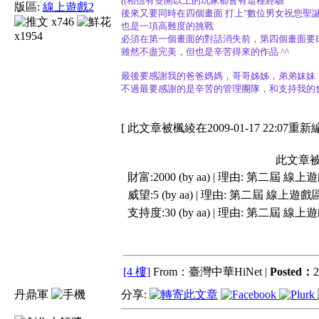
((相信有雙開以上的玩家都會有這種經驗
版區:
線上遊戲2
後來又要同時在四個畫面 打上"數位男女祝您聖誕
x746
也是一項高難度的挑戰
x1954
必須在第一個畫面的對話消失前，第四個畫面要Ente
雖然不盡完美，但也是辛苦得來的作品 ^^
最後要感謝我的爸爸媽媽，哥哥姊姊，弟弟妹妹，還
不過最要感謝的是辛苦的管理團隊，和支持我的會
[ 此文章被楓綾在2009-01-17 22:07重新
此文章被
財富:2000 (by aa) | 理由:
第二屆 線上
威望:5 (by aa) | 理由:
第二屆 線上遊戲
支持度:30 (by aa) | 理由:
第二屆 線上
[4 樓]
From：臺灣中華HiNet |
Posted：
2
丹鼎軍
分享: