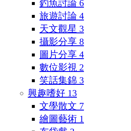
釣魚討論
6
旅遊討論
4
天文觀星
3
攝影分享
8
圖片分享
4
數位影視
2
笑話集錦
3
興趣嗜好
13
文學散文
7
繪圖藝術
1