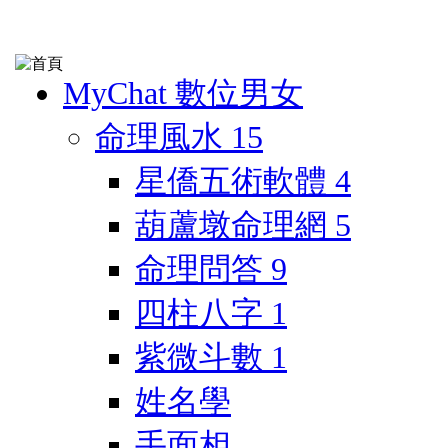
MyChat 數位男女
命理風水
15
星僑五術軟體
4
葫蘆墩命理網
5
命理問答
9
四柱八字
1
紫微斗數
1
姓名學
手面相