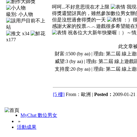
呵呵...不好意思現在才上限
我現
得獎還蠻訝異的，雖然參加數位男女辦
級別:
小人物
但是沒想過會得獎的一天
：）很
感謝大家的投票︿︿遊戲很多希望能在
祝各位大大新年快樂喔：）～情
x34
x177
此文章被
財富:1500 (by aa) | 理由:
第二屆 線上
威望:3 (by aa) | 理由:
第二屆 線上遊戲
支持度:20 (by aa) | 理由:
第二屆 線上
[5 樓]
From：歐洲 |
Posted：
2009-01-21 
MyChat 數位男女
»
活動成果