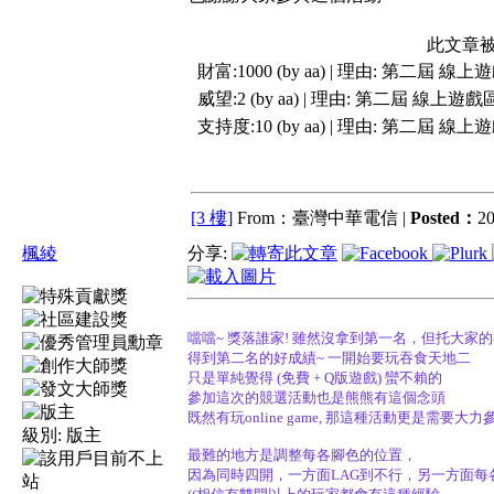
此文章被
財富:1000 (by aa) | 理由:
第二屆 線上
威望:2 (by aa) | 理由:
第二屆 線上遊戲
支持度:10 (by aa) | 理由:
第二屆 線上
[3 樓]
From：臺灣中華電信 |
Posted：
20
楓綾
分享:
噹噹~ 獎落誰家! 雖然沒拿到第一名，但托大家
得到第二名的好成績~ 一開始要玩吞食天地二
只是單純覺得 (免費 + Q版遊戲) 蠻不賴的
參加這次的競選活動也是熊熊有這個念頭
既然有玩online game, 那這種活動更是需要大力
級別:
版主
最難的地方是調整每各腳色的位置，
因為同時四開，一方面LAG到不行，另一方面每