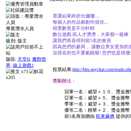
票選結果終於出爐嘍....
每個人的作品都創作俱佳...
得票數更是不分軒輊
專業潛水人員
數位遊戲 區人才濟濟，大家都一級棒
讓我們恭喜得到前5名的會員
級別:
版主
因為您們的參與， 讓數位男女更加的
沒得名的也不要氣餒喔! 您們也是很優秀
版區:
天堂II
,
魔獸世
界
,
線上遊戲1
投票結果:
http://bbs-mychat.com/reads.
x73
x205
獎勵辦法：
冠軍一名：威望＋１０、獎金雅
亞軍一名：威望＋５、獎金雅幣
季軍一名：威望＋３、獎金雅幣
優等二名：精華＋２、獎金雅幣
前5名再加贈由
旺來麻將
提供的