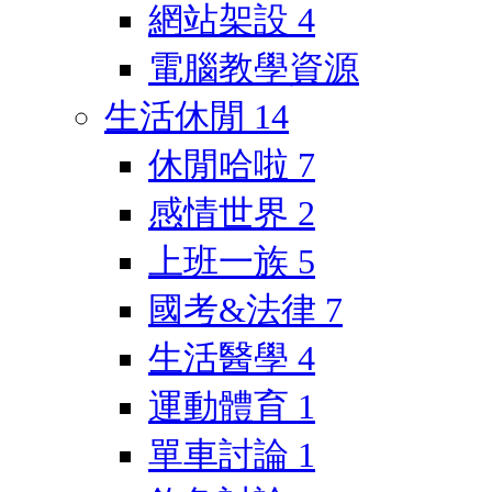
網站架設
4
電腦教學資源
生活休閒
14
休閒哈啦
7
感情世界
2
上班一族
5
國考&法律
7
生活醫學
4
運動體育
1
單車討論
1