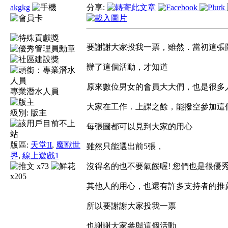
akgkg
分享:
要謝謝大家投我一票，雖然．當初這張
辦了這個活動，才知道
原來數位男女的會員大大們，也是很多
專業潛水人員
大家在工作．上課之餘，能撥空參加這
級別:
版主
每張圖都可以見到大家的用心
版區:
天堂II
,
魔獸世
雖然只能選出前5張，
界
,
線上遊戲1
x73
沒得名的也不要氣餒喔! 您們也是很優
x205
其他人的用心，也還有許多支持者的推
所以要謝謝大家投我一票
也謝謝大家參與這個活動