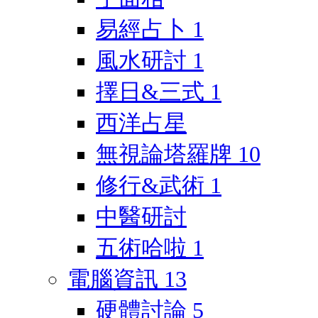
易經占卜
1
風水研討
1
擇日&三式
1
西洋占星
無視論塔羅牌
10
修行&武術
1
中醫研討
五術哈啦
1
電腦資訊
13
硬體討論
5