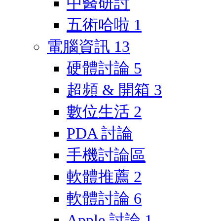
中醫研討
五術哈啦
1
電腦資訊
13
硬體討論
5
超頻 & 開箱
3
數位生活
2
PDA 討論
手機討論區
軟體推薦
2
軟體討論
6
Apple 討論
1