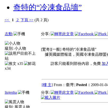
奇特的“冷凍食品墻”
<<
1
2
下頁
>>
(共 2 頁)
左勳
分享:
級別:
小人物
[驚奇][一般] 奇特的“冷凍食品墻”
據英國媒體報道，英國冷凍食品聯盟在倫
x35
訪客只能看到部份內容，免費
加
x34
[樓 主]
From：臺灣 |
Posted：
2009-01-04
liujenha
分享:
級別:
風雲人物