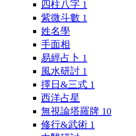
四柱八字
1
紫微斗數
1
姓名學
手面相
易經占卜
1
風水研討
1
擇日&三式
1
西洋占星
無視論塔羅牌
10
修行&武術
1