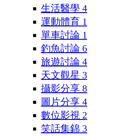
生活醫學
4
運動體育
1
單車討論
1
釣魚討論
6
旅遊討論
4
天文觀星
3
攝影分享
8
圖片分享
4
數位影視
2
笑話集錦
3