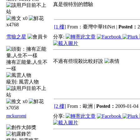
真是很特別的體驗
x0
x4768
[1 樓]
From：臺灣中華HiNet |
Posted：
2
雪狼之星
分享:
不過有些現殺比較好說
擁有正能量,人生不
一樣
級別:
風雲人物
x0
[2 樓]
From：歐洲 |
Posted：
2009-01-04 
x7058
mckuromi
分享: