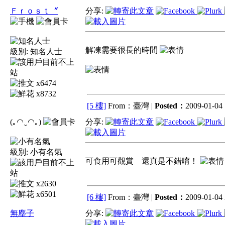
Ｆｒｏｓｔ〞
分享:
解凍需要很長的時間
級別:
知名人士
x6474
x8732
[5 樓]
From：臺灣 |
Posted：
2009-01-04 
(｡◠‿◠｡)
分享:
級別:
小有名氣
可食用可觀賞 還真是不錯唷！
x2630
x6501
[6 樓]
From：臺灣 |
Posted：
2009-01-04 
無塵子
分享: