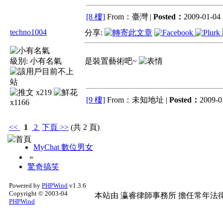
[8 樓]
From：臺灣 |
Posted：
2009-01-04 
techno1004
分享:
級別:
小有名氣
是裝置藝術吧~
x219
[9 樓]
From：未知地址 |
Posted：
2009-0
x1166
<<
1
2
下頁
>>
(共 2 頁)
MyChat 數位男女
»
驚奇搞笑
Powered by
PHPWind
v1.3.6
Copyright © 2003-04
本站由
瀛睿律師事務所
擔任常年法律
PHPWind