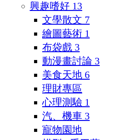
興趣嗜好
13
文學散文
7
繪圖藝術
1
布袋戲
3
動漫畫討論
3
美食天地
6
理財專區
心理測驗
1
汽、機車
3
寵物園地