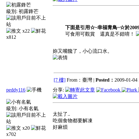
級別:
初露鋒芒
下面是引用☆~幸福青鳥~☆於2009-01
x22
可食用可觀賞 還真是不錯唷！
x812
妳又嘴饞了，小心流口水。
[7 樓]
From：臺灣 |
Posted：
2009-01-04 
peddy116
分享:
級別:
小有名氣
太扯了..
吃個食物都要解凍
好麻煩
x20
x702