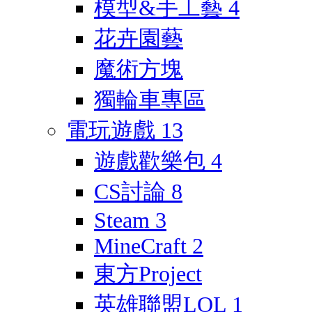
模型&手工藝
4
花卉園藝
魔術方塊
獨輪車專區
電玩遊戲
13
遊戲歡樂包
4
CS討論
8
Steam
3
MineCraft
2
東方Project
英雄聯盟LOL
1