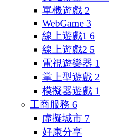
單機遊戲
2
WebGame
3
線上遊戲1
6
線上遊戲2
5
電視遊樂器
1
掌上型遊戲
2
模擬器遊戲
1
工商服務
6
虛擬城市
7
好康分享