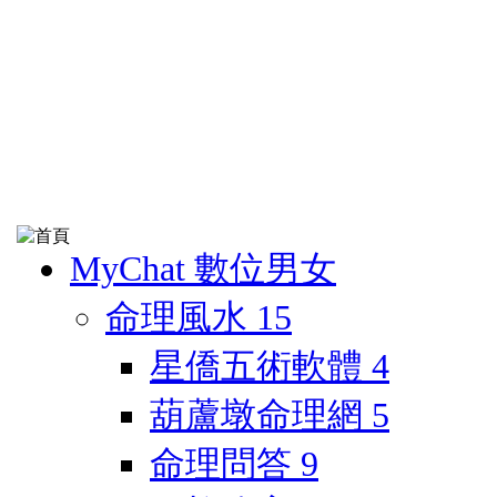
MyChat 數位男女
命理風水
15
星僑五術軟體
4
葫蘆墩命理網
5
命理問答
9