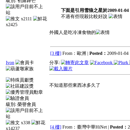
級別:
初露鋒芒
下面是引用雪狼之星於2009-01-04 1
不過有些現殺比較好說
x2111
x2425
外國人是吃冷凍食物的
[3 樓]
From：歐洲 |
Posted：
2009-01-04 
Ivon
分享:
不知道那些東西冰多久了
級別:
榮譽會員
x338
[4 樓]
From：臺灣中華HiNet |
Posted：
2
x14237