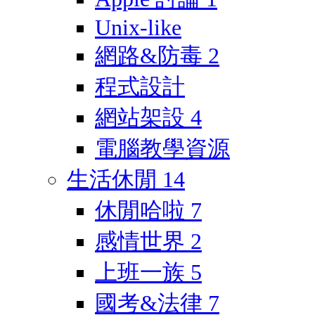
Unix-like
網路&防毒
2
程式設計
網站架設
4
電腦教學資源
生活休閒
14
休閒哈啦
7
感情世界
2
上班一族
5
國考&法律
7