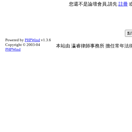
您還不是論壇會員,請先
註冊
Powered by
PHPWind
v1.3.6
Copyright © 2003-04
本站由
瀛睿律師事務所
擔任常年法律
PHPWind