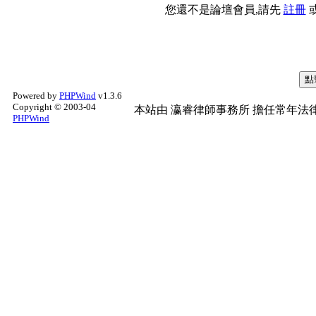
您還不是論壇會員,請先
註冊
Powered by
PHPWind
v1.3.6
Copyright © 2003-04
本站由
瀛睿律師事務所
擔任常年法律
PHPWind