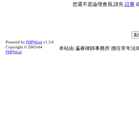
您還不是論壇會員,請先
註冊
Powered by
PHPWind
v1.3.6
Copyright © 2003-04
本站由
瀛睿律師事務所
擔任常年法律
PHPWind