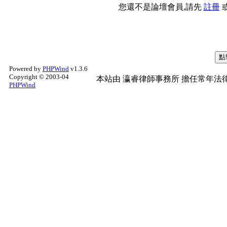
您還不是論壇會員,請先
註冊
Powered by
PHPWind
v1.3.6
Copyright © 2003-04
本站由
瀛睿律師事務所
擔任常年法律
PHPWind