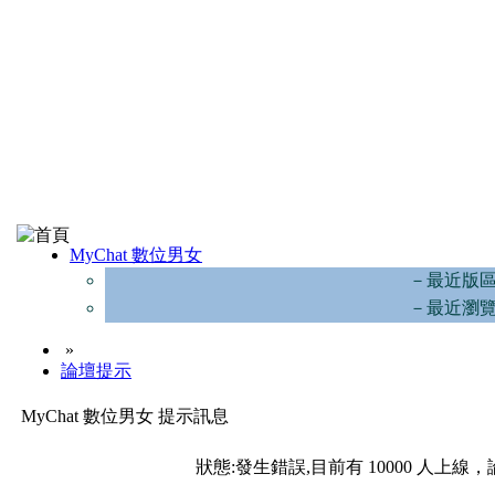
MyChat 數位男女
－最近版
－最近瀏
»
論壇提示
MyChat 數位男女 提示訊息
狀態:發生錯誤,目前有 10000 人上線