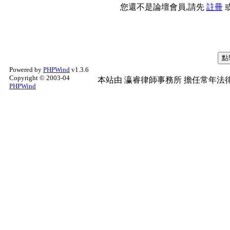
您還不是論壇會員,請先
註冊
Powered by
PHPWind
v1.3.6
Copyright © 2003-04
本站由
瀛睿律師事務所
擔任常年法律
PHPWind