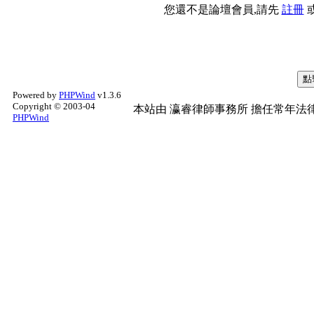
您還不是論壇會員,請先
註冊
Powered by
PHPWind
v1.3.6
Copyright © 2003-04
本站由
瀛睿律師事務所
擔任常年法律
PHPWind