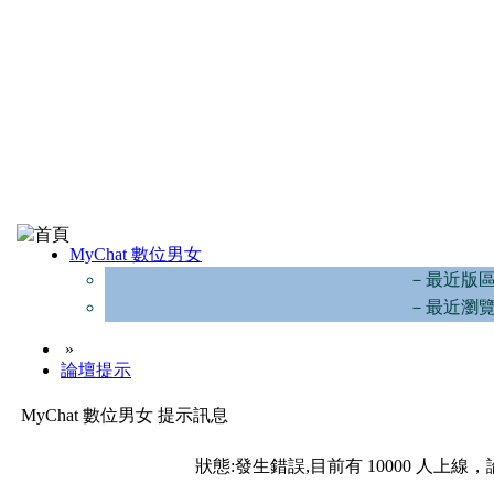
MyChat 數位男女
－最近版
－最近瀏
»
論壇提示
MyChat 數位男女 提示訊息
狀態:發生錯誤,目前有 10000 人上線