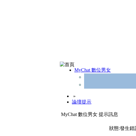
MyChat 數位男女
»
論壇提示
MyChat 數位男女 提示訊息
狀態:發生錯誤