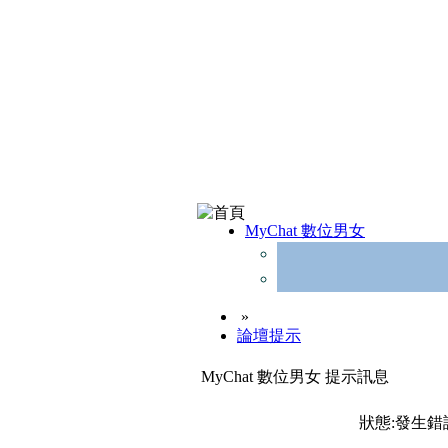
MyChat 數位男女
»
論壇提示
MyChat 數位男女 提示訊息
狀態:發生錯誤