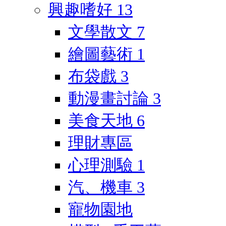
興趣嗜好
13
文學散文
7
繪圖藝術
1
布袋戲
3
動漫畫討論
3
美食天地
6
理財專區
心理測驗
1
汽、機車
3
寵物園地