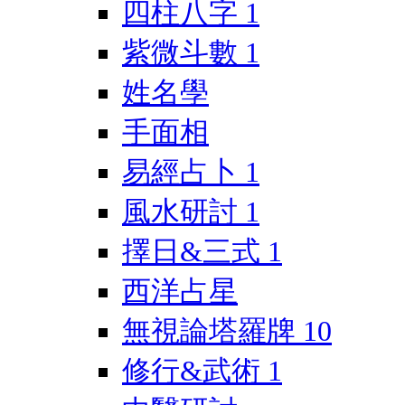
四柱八字
1
紫微斗數
1
姓名學
手面相
易經占卜
1
風水研討
1
擇日&三式
1
西洋占星
無視論塔羅牌
10
修行&武術
1