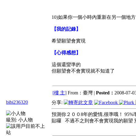
10)如果你一個小時內重新在另一個地
【我的記錄】
希望願望會實現
【心得感想】
這個還蠻準的
但願望會不會實現就不知道了
[樓 主]
From：臺灣 |
Posted：
2008-07-03
bibi236320
分享:
預測你２００8年的愛情,很準哦！ 95%
級別:
小人物
貼囉 不過不之到會不會實現我的願望 