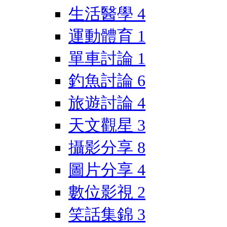
生活醫學
4
運動體育
1
單車討論
1
釣魚討論
6
旅遊討論
4
天文觀星
3
攝影分享
8
圖片分享
4
數位影視
2
笑話集錦
3