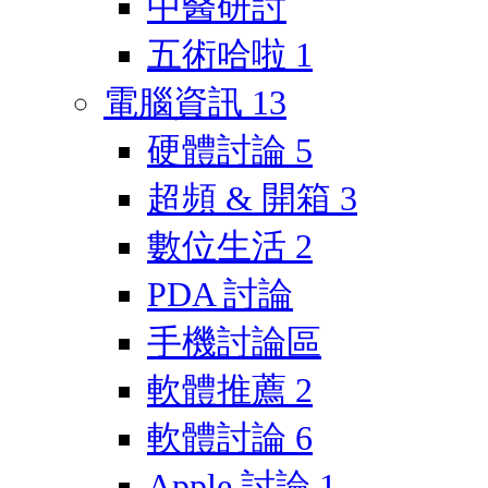
中醫研討
五術哈啦
1
電腦資訊
13
硬體討論
5
超頻 & 開箱
3
數位生活
2
PDA 討論
手機討論區
軟體推薦
2
軟體討論
6
Apple 討論
1