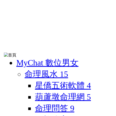
MyChat 數位男女
命理風水
15
星僑五術軟體
4
葫蘆墩命理網
5
命理問答
9