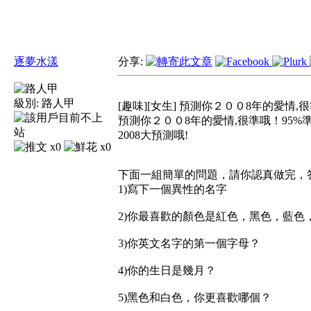
逐夢水漾
分享:
級別:
路人甲
[趣味][女生] 預測你２００8年的愛情,很
預測你２００8年的愛情,很準哦！95%
2008大預測哦!
x0
x0
下面一組簡單的問題，請你認真做完，
1)寫下一個異性的名字
2)你最喜歡的顏色是紅色，黑色，藍色
3)你英文名字的第一個字母？
4)你的生日是幾月？
5)黑色和白色，你更喜歡哪個？