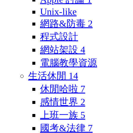
Unix-like
網路&防毒
2
程式設計
網站架設
4
電腦教學資源
生活休閒
14
休閒哈啦
7
感情世界
2
上班一族
5
國考&法律
7