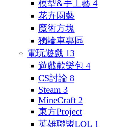
模型&手工藝
4
花卉園藝
魔術方塊
獨輪車專區
電玩遊戲
13
遊戲歡樂包
4
CS討論
8
Steam
3
MineCraft
2
東方Project
英雄聯盟LOL
1