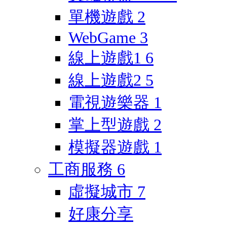
單機遊戲
2
WebGame
3
線上遊戲1
6
線上遊戲2
5
電視遊樂器
1
掌上型遊戲
2
模擬器遊戲
1
工商服務
6
虛擬城市
7
好康分享